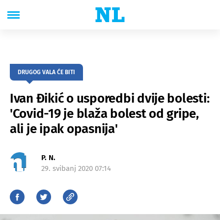
DRUGOG VALA ĆE BITI
Ivan Đikić o usporedbi dvije bolesti:
'Covid-19 je blaža bolest od gripe,
ali je ipak opasnija'
P. N.
29. svibanj 2020 07:14