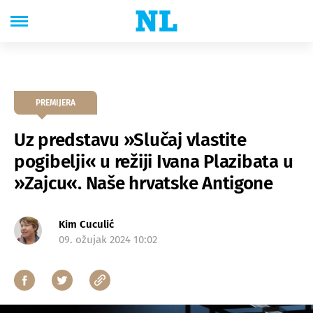
PREMIJERA
Uz predstavu »Slučaj vlastite
pogibelji« u režiji Ivana Plazibata u
»Zajcu«. Naše hrvatske Antigone
Kim Cuculić
09. ožujak 2024 10:02