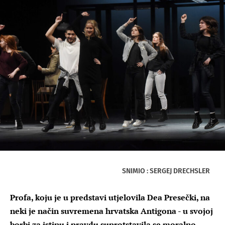
SNIMIO : SERGEJ DRECHSLER
Profa, koju je u predstavi utjelovila Dea Presečki, na
neki je način suvremena hrvatska Antigona - u svojoj
borbi za istinu i pravdu suprotstavila se moralno