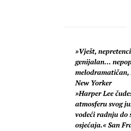
»Vješt, nepretenc
genijalan… nepopu
melodramatičan, 
New Yorker
»Harper Lee čude
atmosferu svog ju
vodeći radnju do 
osjećaja.« San Fr