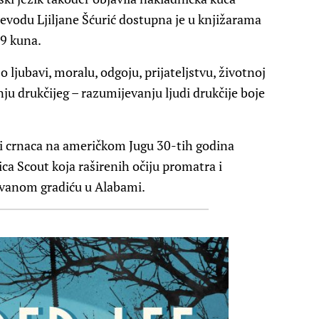
ijevodu Ljiljane Šćurić dostupna je u knjižarama
29 kuna.
o ljubavi, moralu, odgoju, prijateljstvu, životnoj
anju drukčijeg – razumijevanju ljudi drukčije boje
iji crnaca na američkom Jugu 30-tih godina
čica Scout koja raširenih očiju promatra i
avanom gradiću u Alabami.