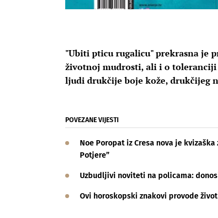
"Ubiti pticu rugalicu" prekrasna je p
životnoj mudrosti, ali i o toleranci
ljudi drukčije boje kože, drukčijeg 
POVEZANE VIJESTI
Noe Poropat iz Cresa nova je kvizaška
Potjere”
Uzbudljivi noviteti na policama: donos
Ovi horoskopski znakovi provode život