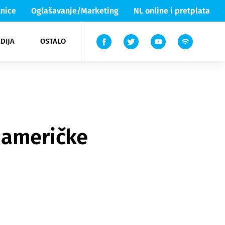
nice
Oglašavanje/Marketing
NL online i pretplata
DIJA
OSTALO
ar
ortovi
 List TV
entari
elgood
Lika & Senj
k američke