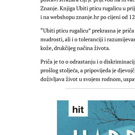
Znanje. Knjiga Ubiti pticu rugalicu u pr
i na webshopu znanje.hr po cijeni od 1
“Ubiti pticu rugalicu” prekrasna je priča 
mudrosti, ali i o toleranciji i razumijev
kože, drukčijeg načina života.
Priča je to o odrastanju i o diskriminac
prošlog stoljeća, a pripovijeda je djevoj
doživljava život u svojem rodnom, usp