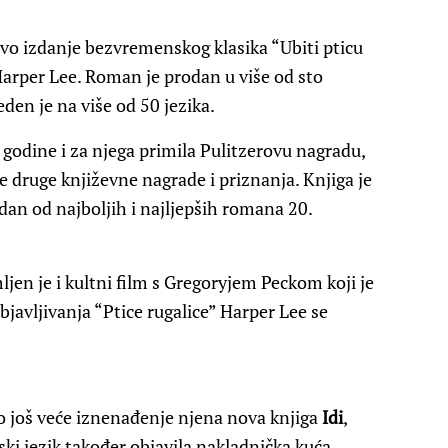
vo izdanje bezvremenskog klasika “Ubiti pticu
 Harper Lee. Roman je prodan u više od sto
eden je na više od 50 jezika.
 godine i za njega primila Pulitzerovu nagradu,
 druge književne nagrade i priznanja. Knjiga je
edan od najboljih i najljepših romana 20.
jen je i kultni film s Gregoryjem Peckom koji je
avljivanja “Ptice rugalice” Harper Lee se
bilo još veće iznenađenje njena nova knjiga
Idi
,
tski jezik također objavila nakladnička kuća