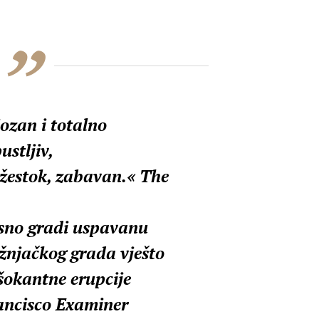
iozan i totalno
stljiv,
žestok, zabavan.« The
sno gradi uspavanu
žnjačkog grada vješto
šokantne erupcije
ancisco Examiner