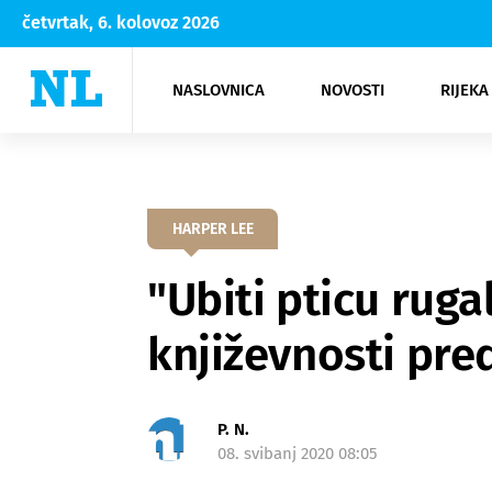
četvrtak, 6. kolovoz 2026
NASLOVNICA
NOVOSTI
RIJEKA
Rijeka
Kultura
Opatija
Hrvatsk
Moda
NK Rije
Sh
HARPER LEE
"Ubiti pticu ruga
književnosti pre
P. N.
08. svibanj 2020 08:05