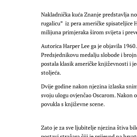
Nakladnička kuća Znanje predstavlja no
rugalicu” iz pera američke spisateljice
milijuna primjeraka širom svijeta i prev
Autorica Harper Lee ga je objavila 1960.
Predsjednikovu medalju slobode i brojne
postala klasik američke književnosti i j
stoljeća.
Dvije godine nakon njezina izlaska sniml
svoju ulogu ovjenčao Oscarom. Nakon obj
povukla s književne scene.
Zato je za sve ljubitelje njezina štiva 
postavi stražara čiji je prijevod na hrva