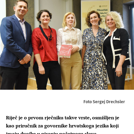
Foto Sergej Drechsler
Riječ je o prvom rječniku takve vrste, osmišljen je
kao priručnik za govornike hrvatskoga jezika koji
imaju dvojbe u pisanju početnoga slova