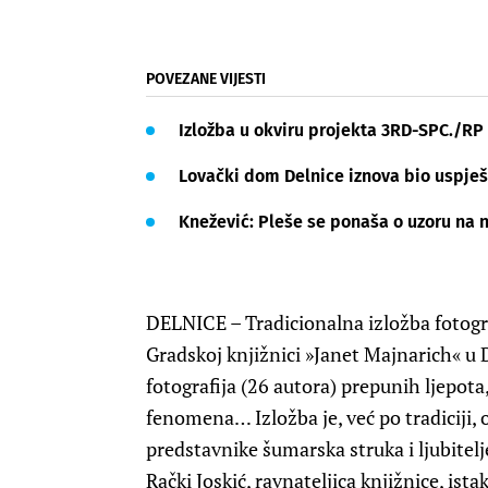
POVEZANE VIJESTI
Izložba u okviru projekta 3RD-SPC./RP u
Lovački dom Delnice iznova bio uspje
Knežević: Pleše se ponaša o uzoru na 
DELNICE – Tradicionalna izložba fotog
Gradskoj knjižnici »Janet Majnarich« u
fotografija (26 autora) prepunih ljepota
fenomena… Izložba je, već po tradiciji, 
predstavnike šumarska struka i ljubitelj
Rački Joskić, ravnateljica knjižnice, ista