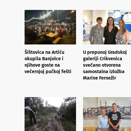
Šištovica na Artiću
U prepunoj Gradskoj
okupila Banjolce i
galeriji Crikvenica
njihove goste na
svečano otvorena
večernjoj pučkoj fešti
samostalna izložba
Marine Fernežir