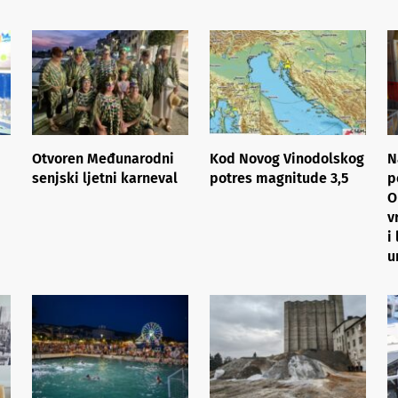
Otvoren Međunarodni
Kod Novog Vinodolskog
N
senjski ljetni karneval
potres magnitude 3,5
p
O
v
i
u