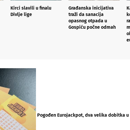
Kirci slavili u finalu
Građanska inicijativa
K
Divlje lige
traži da sanacija
k
opasnog otpada u
r
Gospiću počne odmah
m
o
e
Pogođen Eurojackpot, dva velika dobitka u