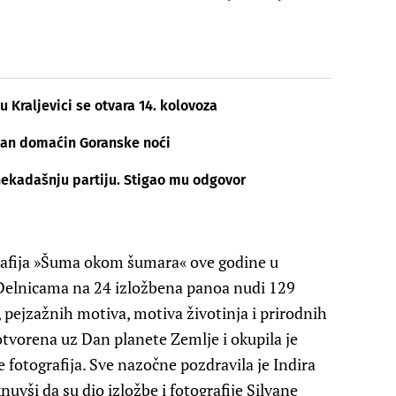
 Kraljevici se otvara 14. kolovoza
šan domaćin Goranske noći
nekadašnju partiju. Stigao mu odgovor
rafija »Šuma okom šumara« ove godine u
 Delnicama na 24 izložbena panoa nudi 129
, pejzažnih motiva, motiva životinja i prirodnih
otvorena uz Dan planete Zemlje i okupila je
e fotografija. Sve nazočne pozdravila je Indira
knuvši da su dio izložbe i fotografije Silvane