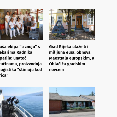
aša ekipa “u znoju” s
Grad Rijeka ulaže tri
ekarima Radnika
milijuna eura: obnova
patija: unatoč
Maestrala europskim, a
rućinama, proizvodnja
Oblačića gradskim
 logistika “štimaju kod
novcem
rica”