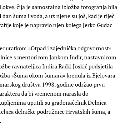
okve, čija je samostalna izložba fotografija bila
 dan šuma i voda, a uz njene su još, kad je riječ
afije koje je napravio njen kolega Jerko Gudac
ideouratkom »Otpad i zajednička odgovornost«
elnice s mentoricom Jankom Indir, nastavnicom
žbe ravnateljica Indira Rački Joskić podsjetila
ložba »Šuma okom šumara« krenula iz Bjelovara
umarskog društva 1998. godine održao prvu
 karaktera da bi vremenom narasla do
kupljenima uputili su gradonačelnik Delnica
teljica delničke podružnice Hrvatskih šuma, a
.