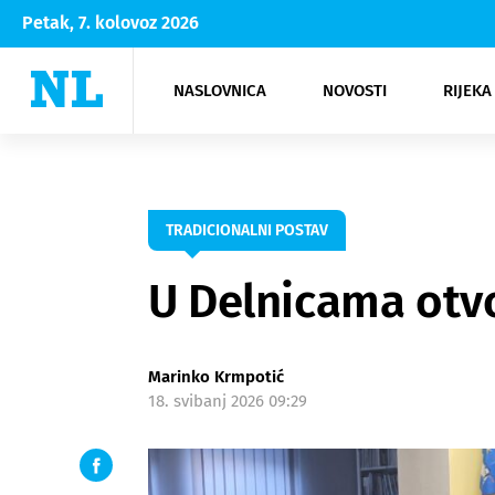
Petak, 7. kolovoz 2026
NASLOVNICA
NOVOSTI
RIJEKA
Rijeka
Kultura
Opatija
Hrvatsk
Moda
NK Rije
Sh
TRADICIONALNI POSTAV
U Delnicama otv
Marinko Krmpotić
18. svibanj 2026 09:29