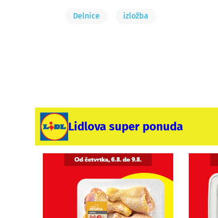
Delnice
izložba
Lidlova super ponuda