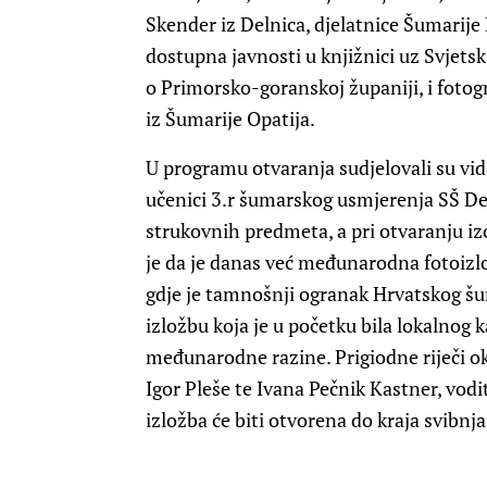
Skender iz Delnica, djelatnice Šumarije L
dostupna javnosti u knjižnici uz Svjetski
o Primorsko-goranskoj županiji, i fotogr
iz Šumarije Opatija.
U programu otvaranja sudjelovali su v
učenici 3.r šumarskog usmjerenja SŠ D
strukovnih predmeta, a pri otvaranju izo
je da je danas već međunarodna fotoiz
gdje je tamnošnji ogranak Hrvatskog š
izložbu koja je u početku bila lokalnog
međunarodne razine. Prigiodne riječi o
Igor Pleše te Ivana Pečnik Kastner, vodi
izložba će biti otvorena do kraja svibnja