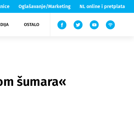
nice
Oglašavanje/Marketing
NL online i pretplata
DIJA
OSTALO
ar
ortovi
 List TV
entari
elgood
Lika & Senj
kom šumara«