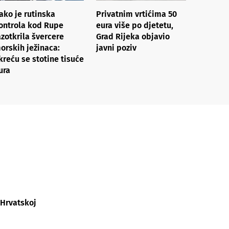
ako je rutinska
Privatnim vrtićima 50
ontrola kod Rupe
eura više po djetetu,
azotkrila švercere
Grad Rijeka objavio
orskih ježinaca:
javni poziv
kreću se stotine tisuće
ura
 Hrvatskoj