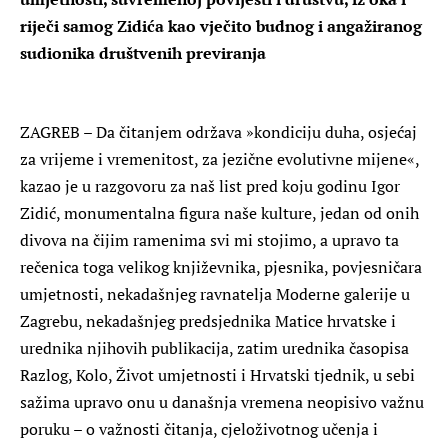
riječi samog Zidića kao vječito budnog i angažiranog
sudionika društvenih previranja
ZAGREB – Da čitanjem održava »kondiciju duha, osjećaj
za vrijeme i vremenitost, za jezične evolutivne mijene«,
kazao je u razgovoru za naš list pred koju godinu Igor
Zidić, monumentalna figura naše kulture, jedan od onih
divova na čijim ramenima svi mi stojimo, a upravo ta
rečenica toga velikog književnika, pjesnika, povjesničara
umjetnosti, nekadašnjeg ravnatelja Moderne galerije u
Zagrebu, nekadašnjeg predsjednika Matice hrvatske i
urednika njihovih publikacija, zatim urednika časopisa
Razlog, Kolo, Život umjetnosti i Hrvatski tjednik, u sebi
sažima upravo onu u današnja vremena neopisivo važnu
poruku – o važnosti čitanja, cjeloživotnog učenja i