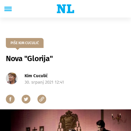
PIŠE KIM CUCULIĆ
Nova "Glorija"
Kim Cuculić
30. srpanj 2021 12:41