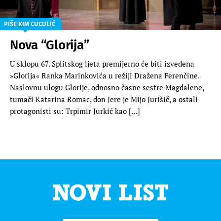
PIŠE KIM CUCULIĆ
Nova “Glorija”
U sklopu 67. Splitskog ljeta premijerno će biti izvedena
»Glorija« Ranka Marinkovića u režiji Dražena Ferenčine.
Naslovnu ulogu Glorije, odnosno časne sestre Magdalene,
tumači Katarina Romac, don Jere je Mijo Jurišić, a ostali
protagonisti su: Trpimir Jurkić kao […]