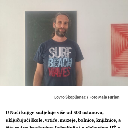
Lovro Škopljanac / Foto Maja Furjan
U Noći knjige sudjeluje više od 300 ustanova,
uključujući škole, vrtiće, muzeje, bolnice, knjižnice, a
čita se i na brodovima Jadrolinije i u vlakovima HŽ-a