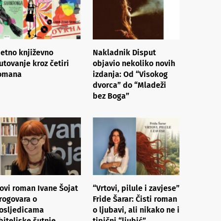
jetno književno
Nakladnik Disput
utovanje kroz četiri
objavio nekoliko novih
omana
izdanja: Od “Visokog
dvorca” do “Mladeži
bez Boga”
ovi roman Ivane Šojat
“Vrtovi, pilule i zavjese”
rogovara o
Fride Šarar: Čisti roman
osljedicama
o ljubavi, ali nikako ne i
biteljske šutnje
tipični “ljubić”