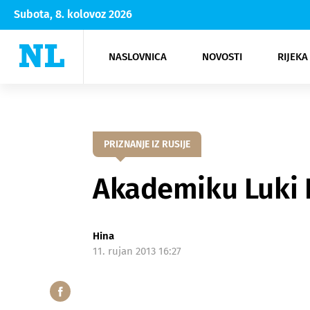
Subota, 8. kolovoz 2026
NASLOVNICA
NOVOSTI
RIJEKA
Rijeka
Kultura
Opatija
Hrvatsk
Moda
NK Rije
Sh
PRIZNANJE IZ RUSIJE
Akademiku Luki 
Hina
11. rujan 2013 16:27