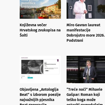
Književna večer
Miro Gavran laureat
Hrvatskog zvukopisa na
manifestacije
Šolti
Dobrojutro more 2026.
Podstrani
Objavljena „Antologija
“Treće noći” Mihaele
Beat” s izborom poezije
Gašpar: Roman koji
najvažnijih pjesnika
teško koga može
Beat generacije
ostaviti ravnodušnim