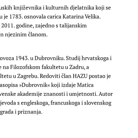
skih književnika i kulturnih djelatnika koji se
je 1783. osnovala carica Katarina Velika.
e 2011. godine, zajedno s talijanskim
n njezinim članom.
ovoza 1943. u Dubrovniku. Studij hrvatskoga i
je na Filozofskom fakultetu u Zadru, a
ltetu u Zagrebu. Redoviti član HAZU postao je
časopisa »Dubrovnik« koji izdaje Matica
ovenske akademije znanosti i umjetnosti. Autor
rijevoda s engleskoga, francuskoga i slovenskog
agrada i priznanja.