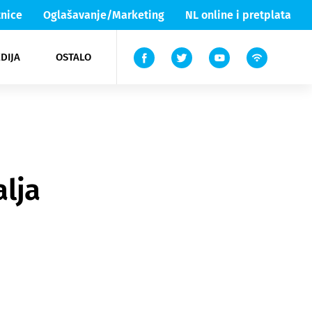
nice
Oglašavanje/Marketing
NL online i pretplata
DIJA
OSTALO
ar
ortovi
 List TV
entari
elgood
Lika & Senj
lja