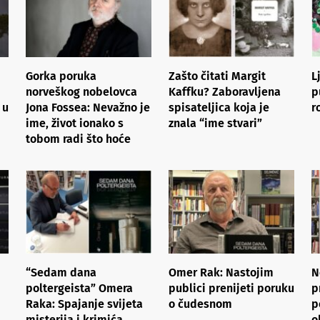
Gorka poruka
Zašto čitati Margit
L
norveškog nobelovca
Kaffku? Zaboravljena
p
 u
Jona Fossea: Nevažno je
spisateljica koja je
r
ime, život ionako s
znala “ime stvari”
tobom radi što hoće
“Sedam dana
Omer Rak: Nastojim
N
poltergeista” Omera
publici prenijeti poruku
p
Raka: Spajanje svijeta
o čudesnom
p
misterija i krimića
o