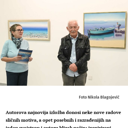
Foto Nikola Blagojević
Autorova najnovija izložba donosi neke nove radove
sličnih motiva, a opet posebnih i razrađenijih na
jedan svojstven i autoru blizak način; inspirirani