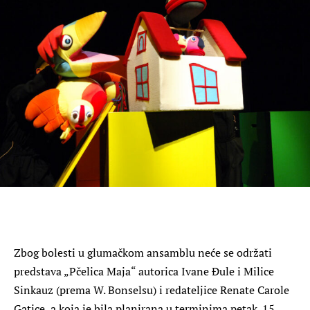
Zbog bolesti u glumačkom ansamblu neće se održati
predstava „Pčelica Maja“ autorica Ivane Đule i Milice
Sinkauz (prema W. Bonselsu) i redateljice Renate Carole
Gatice, a koja je bila planirana u terminima petak. 15.