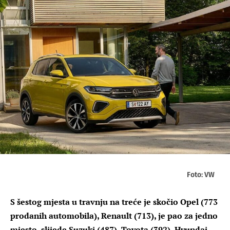
Foto: VW
S šestog mjesta u travnju na treće je skočio Opel (773
prodanih automobila), Renault (713), je pao za jedno
mjesto, slijede Suzuki (487), Toyota (392), Hyundai