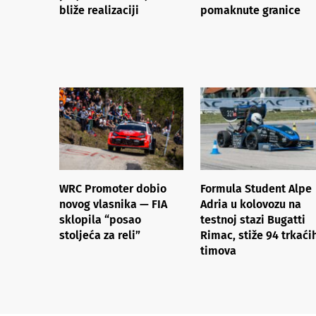
bliže realizaciji
pomaknute granice
WRC Promoter dobio
Formula Student Alpe
novog vlasnika — FIA
Adria u kolovozu na
sklopila “posao
testnoj stazi Bugatti
stoljeća za reli”
Rimac, stiže 94 trkaći
timova