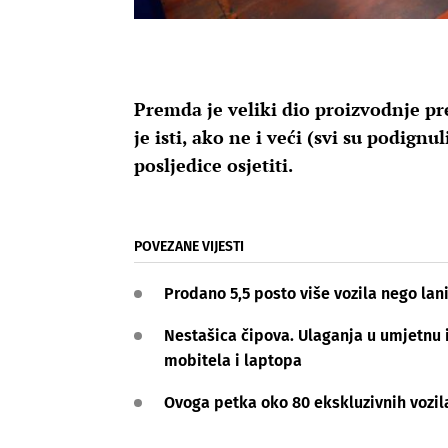
Premda je veliki dio proizvodnje pr
je isti, ako ne i veći (svi su podign
posljedice osjetiti.
POVEZANE VIJESTI
Prodano 5,5 posto više vozila nego lan
Nestašica čipova. Ulaganja u umjetnu i
mobitela i laptopa
Ovoga petka oko 80 ekskluzivnih vozila