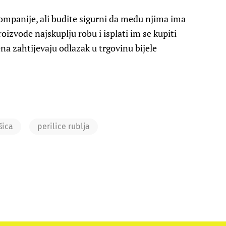
ompanije, ali budite sigurni da među njima ima
oizvode najskuplju robu i isplati im se kupiti
ena zahtijevaju odlazak u trgovinu bijele
šica
perilice rublja