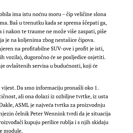
bila ima istu noćnu moru – čip veličine slona
a. Baš u trenutku kada se sprema ščepati ga,
 i nakon te traume ne može više zaspati, piše
ija je na koljenima zbog nestašice čipova.
eren na profitabilne SUV-ove i profit je isti,
ih vozila), dugoročno će se posljedice osjetiti.
je ovlaštenih servisa u budućnosti, koji će
ća vijest. Da smo informaciju pronašli oko 1.
nost, ali ona dolazi iz ozbiljne tvrtke, iz usta
. Dakle, ASML je najveća tvrtka za proizvodnju
 njezin čelnik Peter Wennink tvrdi da je situacija
oizvođači kupuju perilice rublja i s njih skidaju
ke module.