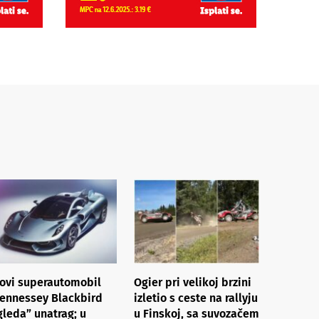
ovi superautomobil
Ogier pri velikoj brzini
ennessey Blackbird
izletio s ceste na rallyju
gleda” unatrag; u
u Finskoj, sa suvozačem