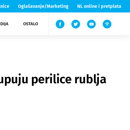
nice
Oglašavanje/Marketing
NL online i pretplata
DIJA
OSTALO
ar
ortovi
 List TV
entari
elgood
Lika & Senj
puju perilice rublja