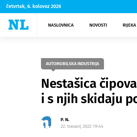
četvrtak, 6. kolovoz 2026
NASLOVNICA
NOVOSTI
RIJEKA
Rijeka
Kultura
Opatija
Hrvatsk
Moda
NK Rije
Sh
AUTOMOBILSKA INDUSTRIJA
Nestašica čipova
i s njih skidaju 
P. N.
22. travanj 2022 19:44