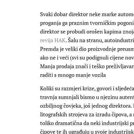
Svaki dobar direktor neke marke automo
proganja ga praznim tvorničkim pogonim
direktor se probudi orošen kapima znoja
revija HAK
. Šalu na stranu, autoindustr
Premda je veliki dio proizvodnje preusmj
ako ne i veći (svi su podignuli cijene nov
Manja prodaja znači i teško preživljavan
raditi s mnogo manje vozila
Koliki su razmjeri krize, govori i sljede
travnja sumnjali bismo u njezinu autentič
ozbiljnog čovjeka, još jednog direktora
litografskih strojeva za izradu čipova, a
toliko dramatična da neki industrijski pr
čipove te ih ugrađuju u svoje industrijs