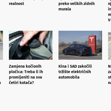
realnost
preko velikih zidnih
n
murala
i
m
V
Zamjena kočionih
Kina i SAD zakočili
N
pločica: Treba li ih
tržište električnih
z
promijeniti na sva
automobila
s
h
četiri kotača?
n