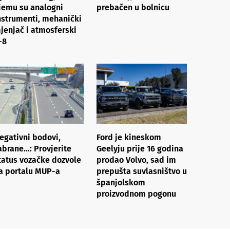
jemu su analogni
prebačen u bolnicu
nstrumenti, mehanički
jenjač i atmosferski
-8
egativni bodovi,
Ford je kineskom
abrane…: Provjerite
Geelyju prije 16 godina
tatus vozačke dozvole
prodao Volvo, sad im
a portalu MUP-a
prepušta suvlasništvo u
španjolskom
proizvodnom pogonu