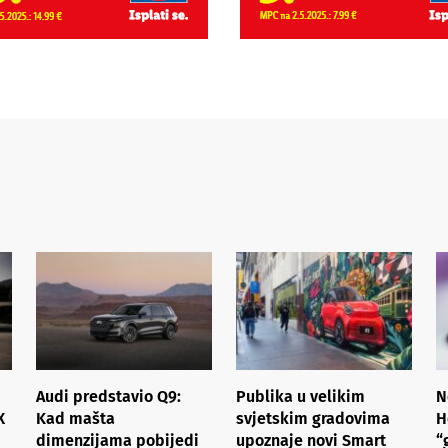
Audi predstavio Q9:
Publika u velikim
N
X
Kad mašta
svjetskim gradovima
H
dimenzijama pobijedi
upoznaje novi Smart
“