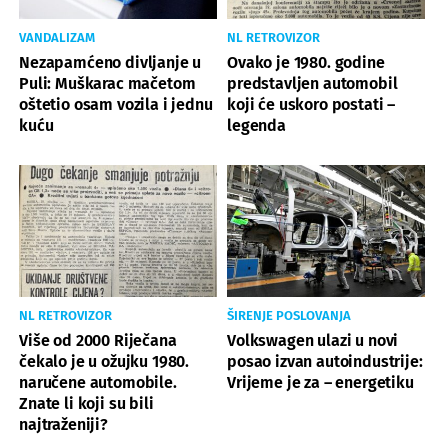
VANDALIZAM
NL RETROVIZOR
Nezapamćeno divljanje u
Ovako je 1980. godine
Puli: Muškarac mačetom
predstavljen automobil
oštetio osam vozila i jednu
koji će uskoro postati –
kuću
legenda
NL RETROVIZOR
ŠIRENJE POSLOVANJA
Više od 2000 Riječana
Volkswagen ulazi u novi
čekalo je u ožujku 1980.
posao izvan autoindustrije:
naručene automobile.
Vrijeme je za – energetiku
Znate li koji su bili
najtraženiji?