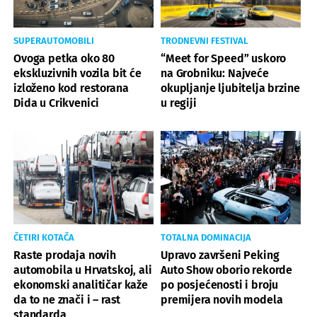
SUPERAUTOMOBILI
TRODNEVNI FESTIVAL
Ovoga petka oko 80
“Meet for Speed” uskoro
ekskluzivnih vozila bit će
na Grobniku: Najveće
izloženo kod restorana
okupljanje ljubitelja brzine
Dida u Crikvenici
u regiji
ČETIRI KOTAČA
TOTALNA DOMINACIJA
Raste prodaja novih
Upravo završeni Peking
automobila u Hrvatskoj, ali
Auto Show oborio rekorde
ekonomski analitičar kaže
po posjećenosti i broju
da to ne znači i – rast
premijera novih modela
standarda