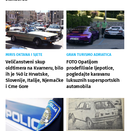
MIRIS OKTANA I SJETE
GRAN TURISMO ADRIATICA
Veličanstveni skup
FOTO Opatijom
oldtimera na Kvarneru, bilo
prodefilirale ljepotice,
ih je 140 iz Hrvatske,
pogledajte karavanu
Slovenije, Italije, Njemačke
luksuznih supersportskih
i Crne Gore
automobila