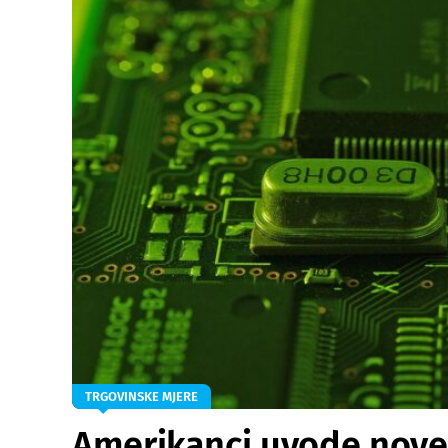
TRGOVINSKE MJERE
Amerikanci uvode nove 