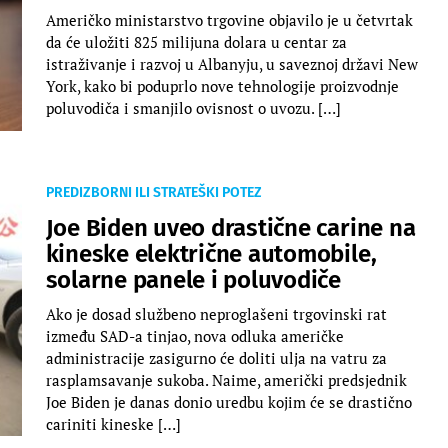
Američko ministarstvo trgovine objavilo je u četvrtak
da će uložiti 825 milijuna dolara u centar za
istraživanje i razvoj u Albanyju, u saveznoj državi New
York, kako bi poduprlo nove tehnologije proizvodnje
poluvodiča i smanjilo ovisnost o uvozu. […]
PREDIZBORNI ILI STRATEŠKI POTEZ
Joe Biden uveo drastične carine na
kineske električne automobile,
solarne panele i poluvodiče
Ako je dosad službeno neproglašeni trgovinski rat
između SAD-a tinjao, nova odluka američke
administracije zasigurno će doliti ulja na vatru za
rasplamsavanje sukoba. Naime, američki predsjednik
Joe Biden je danas donio uredbu kojim će se drastično
cariniti kineske […]