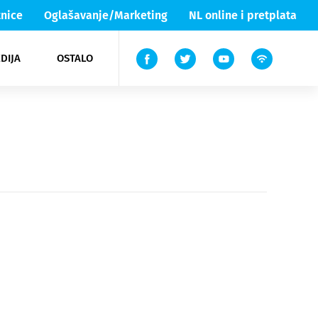
nice
Oglašavanje/Marketing
NL online i pretplata
DIJA
OSTALO
ar
ortovi
 List TV
entari
elgood
Lika & Senj