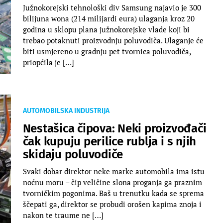
Južnokorejski tehnološki div Samsung najavio je 300
bilijuna wona (214 milijardi eura) ulaganja kroz 20
godina u sklopu plana južnokorejske vlade koji bi
trebao potaknuti proizvodnju poluvodiča. Ulaganje će
biti usmjereno u gradnju pet tvornica poluvodiča,
priopćila je […]
AUTOMOBILSKA INDUSTRIJA
Nestašica čipova: Neki proizvođači
čak kupuju perilice rublja i s njih
skidaju poluvodiče
Svaki dobar direktor neke marke automobila ima istu
noćnu moru – čip veličine slona proganja ga praznim
tvorničkim pogonima. Baš u trenutku kada se sprema
ščepati ga, direktor se probudi orošen kapima znoja i
nakon te traume ne […]