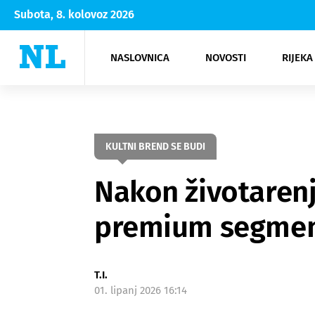
Subota, 8. kolovoz 2026
NASLOVNICA
NOVOSTI
RIJEKA
Rijeka
Kultura
Opatija
Hrvatsk
Moda
NK Rije
Sh
KULTNI BREND SE BUDI
Nakon životarenj
premium segme
T.I.
01. lipanj 2026 16:14