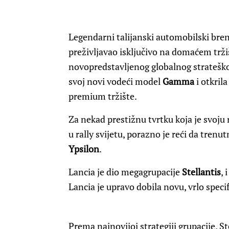
Legendarni talijanski automobilski bre
preživljavao isključivo na domaćem trži
novopredstavljenog globalnog stratešk
svoj novi vodeći model
Gamma
i otkril
premium tržište.
Za nekad prestižnu tvrtku koja je svoju
u rally svijetu, porazno je reći da tren
Ypsilon
.
Lancia je dio megagrupacije
Stellantis
, 
Lancia je upravo dobila novu, vrlo speci
Prema najnovijoj strategiji grupacije, St