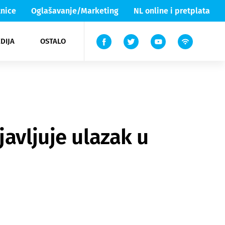
nice
Oglašavanje/Marketing
NL online i pretplata
DIJA
OSTALO
ar
ortovi
 List TV
entari
elgood
Lika & Senj
avljuje ulazak u