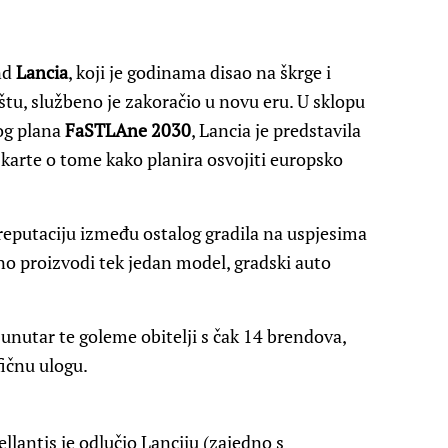
nd
Lancia
, koji je godinama disao na škrge i
štu, službeno je zakoračio u novu eru. U sklopu
og plana
FaSTLAne 2030
, Lancia je predstavila
a karte o tome kako planira osvojiti europsko
 reputaciju između ostalog gradila na uspjesima
utno proizvodi tek jedan model, gradski auto
i unutar te goleme obitelji s čak 14 brendova,
fičnu ulogu.
ellantis je odlučio Lanciju (zajedno s