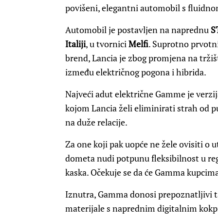
povišeni, elegantni automobil s fluidno
Automobil je postavljen na naprednu
S
Italiji
, u tvornici
Melfi
. Suprotno prvotni
brend, Lancia je zbog promjena na tržiš
između električnog pogona i hibrida.
Najveći adut električne Gamme je verzij
kojom Lancia želi eliminirati strah od 
na duže relacije.
Za one koji pak uopće ne žele ovisiti o 
dometa nudi potpunu fleksibilnost u reg
kaska. Očekuje se da će Gamma kupcima
Iznutra, Gamma donosi prepoznatljivi ta
materijale s naprednim digitalnim kokpit