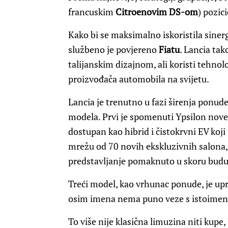
francuskim
Citroenovim DS-om
) pozic
Kako bi se maksimalno iskoristila sinerg
službeno je povjereno
Fiatu
. Lancia ta
talijanskim dizajnom, ali koristi tehnol
proizvođača automobila na svijetu.
Lancia je trenutno u fazi širenja ponude
modela. Prvi je spomenuti Ypsilon nove
dostupan kao hibrid i čistokrvni EV koj
mrežu od 70 novih ekskluzivnih salona,
predstavljanje pomaknuto u skoru budu
Treći model, kao vrhunac ponude, je up
osim imena nema puno veze s istoimeni
To više nije klasična limuzina niti kupe,