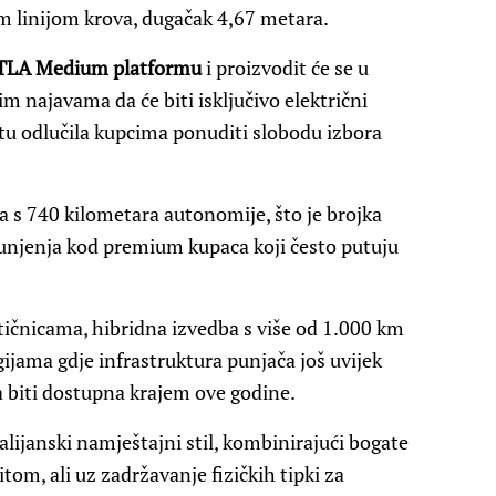
m linijom krova, dugačak 4,67 metara.
TLA Medium platformu
i proizvodit će se u
m najavama da će biti isključivo električni
tu odlučila kupcima ponuditi slobodu izbora
a s 740 kilometara autonomije, što je brojka
punjenja kod premium kupaca koji često putuju
utičnicama, hibridna izvedba s više od 1.000 km
ijama gdje infrastruktura punjača još uvijek
 biti dostupna krajem ove godine.
lijanski namještajni stil, kombinirajući bogate
om, ali uz zadržavanje fizičkih tipki za