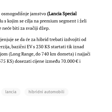
no osmogodišnje jamstvo
(Lancia Special
lu s kojim se cilja na premium segment i želi
e neće biti za svačiji džep.
enjuje se da će za hibrid trebati izdvojiti od
zija, bazični EV s 230 KS startati tik iznad
rijom (Long Range, do 740 km dometa) i najjači
75 KS) dosezati cijene između 70.000 € i
lancia
hibridni automobili