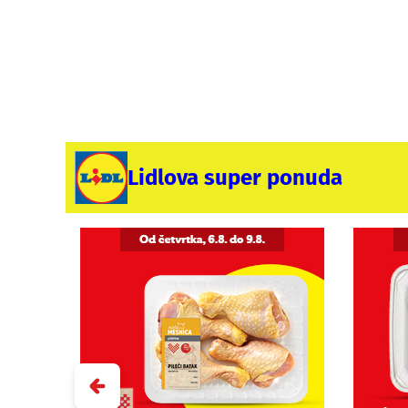
Lidlova super ponuda