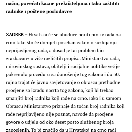
način, povećati kazne prekršiteljima i tako zaštititi
radnike i poštene poslodavce
ZAGREB –
Hrvatska će se ubuduće boriti protiv rada na
crno tako što će donijeti poseban zakon o suzbijanju
neprijavljenog rada, a dosad je taj problem bio
»razbacan« u više različitih propisa. Ministarstvo rada,
mirovinskog sustava, obitelji i socijalne politike već je
pokrenulo proceduru za donošenje tog zakona i do 30.
rujna trajat će javno savjetovanje o obrascu prethodne
procjene za izradu nacrta tog zakona, koji bi trebao
smanjiti broj radnika koji rade na crno. Iako i u samom
Obrascu Ministarstvo priznaje da točan broj radnika koji
rade neprijavljeno nije poznat, navode da procjene
govore o udjelu od oko deset posto službenog broja
zaposlenih. To bi značilo da u Hrvatskoj na crno radi