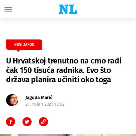
NOVI ZAKON
U Hrvatskoj trenutno na crno radi
čak 150 tisuća radnika. Evo što
država planira učiniti oko toga
Jagoda Marić
21. rujan 2021 13:02