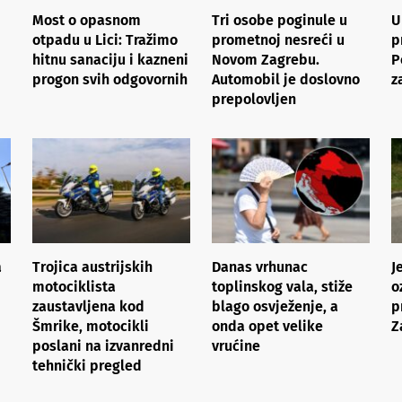
Most o opasnom
Tri osobe poginule u
U
otpadu u Lici: Tražimo
prometnoj nesreći u
p
hitnu sanaciju i kazneni
Novom Zagrebu.
P
progon svih odgovornih
Automobil je doslovno
z
prepolovljen
a
Trojica austrijskih
Danas vrhunac
J
motociklista
toplinskog vala, stiže
o
zaustavljena kod
blago osvježenje, a
p
Šmrike, motocikli
onda opet velike
Z
poslani na izvanredni
vrućine
tehnički pregled