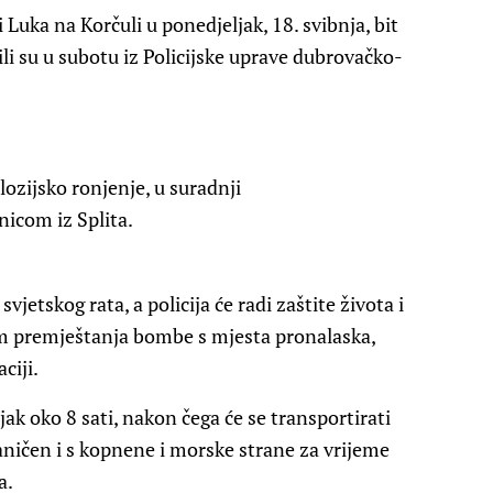
 Luka na Korčuli u ponedjeljak, 18. svibnja, bit
i su u subotu iz Policijske uprave dubrovačko-
lozijsko ronjenje, u suradnji
icom iz Splita.
vjetskog rata, a policija će radi zaštite života i
m premještanja bombe s mjesta pronalaska,
ciji.
k oko 8 sati, nakon čega će se transportirati
raničen i s kopnene i morske strane za vrijeme
a.