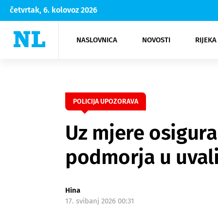
četvrtak, 6. kolovoz 2026
NASLOVNICA
NOVOSTI
RIJEKA
Rijeka
Kultura
Opatija
Hrvatsk
Moda
NK Rije
Sh
POLICIJA UPOZORAVA
Uz mjere osigura
podmorja u uvali
Hina
17. svibanj 2026 00:31