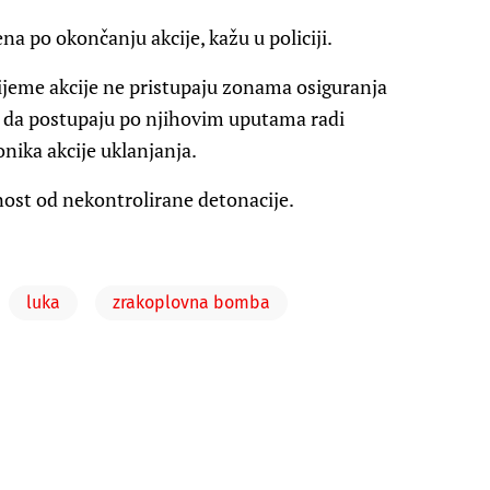
a po okončanju akcije, kažu u policiji.
rijeme akcije ne pristupaju zonama osiguranja
i i da postupaju po njihovim uputama radi
onika akcije uklanjanja.
asnost od nekontrolirane detonacije.
luka
zrakoplovna bomba