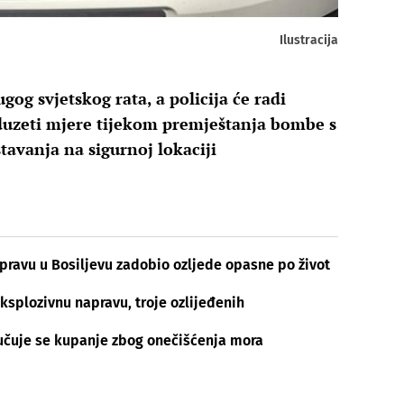
Ilustracija
gog svjetskog rata, a policija će radi
oduzeti mjere tijekom premještanja bombe s
tavanja na sigurnoj lokaciji
apravu u Bosiljevu zadobio ozljede opasne po život
ksplozivnu napravu, troje ozlijeđenih
učuje se kupanje zbog onečišćenja mora