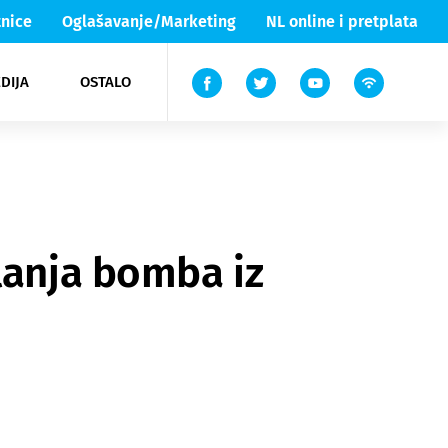
nice
Oglašavanje/Marketing
NL online i pretplata
DIJA
OSTALO
ar
ortovi
 List TV
entari
elgood
Lika & Senj
lanja bomba iz