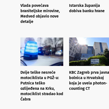
Vlada povećava
Istarska županija
braniteljske mirovine,
dobiva banku hrane
Medved objavio nove
detalje
Dvije teške nesreće
KBC Zagreb prva javn
motociklista u PGŽ-u:
bolnica u Hrvatskoj
Putnica teško
koja je uvela photon-
ozlijeđena na Krku,
counting CT
motociklist stradao kod
Čabra