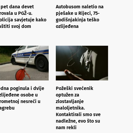
 pet dana devet
Autobusom naletio na
rovala u PGŽ-u.
pješake u Rijeci, 75-
olicija savjetuje kako
godišnjakinja teško
aštiti svoj dom
ozlijeđena
edna poginula i dvije
Požeški svećenik
zlijeđene osobe u
optužen za
rometnoj nesreći u
zlostavljanje
agrebu
maloljetnika.
Kontaktirali smo sve
nadležne, evo što su
nam rekli