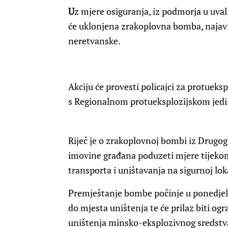
U
z mjere osiguranja, iz podmorja u uvali
će uklonjena zrakoplovna bomba, najavil
neretvanske.
Akciju će provesti policajci za protueksp
s Regionalnom protueksplozijskom jedin
Riječ je o zrakoplovnoj bombi iz Drugog s
imovine građana poduzeti mjere tijeko
transporta i uništavanja na sigurnoj loka
Premještanje bombe počinje u ponedjelja
do mjesta uništenja te će prilaz biti og
uništenja minsko-eksplozivnog sredstv