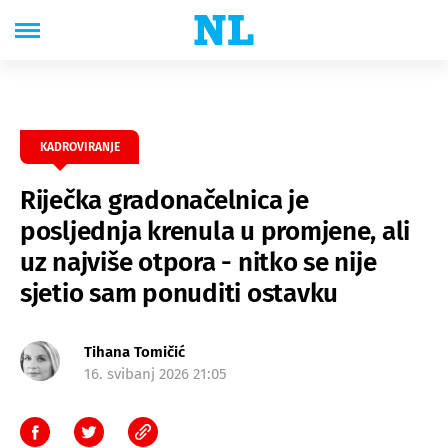
KADROVIRANJE
Riječka gradonačelnica je
posljednja krenula u promjene, ali
uz najviše otpora - nitko se nije
sjetio sam ponuditi ostavku
Tihana Tomičić
16. svibanj 2026 21:05