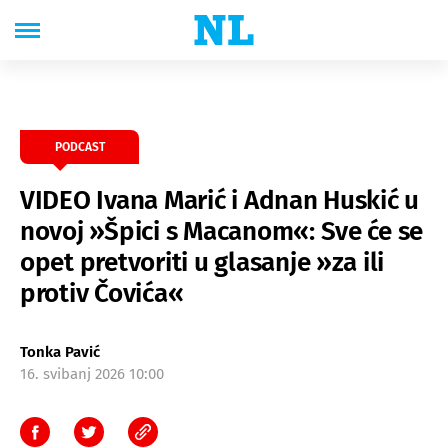
PODCAST
VIDEO Ivana Marić i Adnan Huskić u
novoj »Špici s Macanom«: Sve će se
opet pretvoriti u glasanje »za ili
protiv Čovića«
Tonka Pavić
16. svibanj 2026 10:00