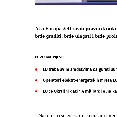
Ako Europa želi ravnopravno konkur
brže graditi, brže ulagati i brže pro
POVEZANE VIJESTI
EU treba svim sredstvima osigurati su
Operatori elektroenergetskih mreža E
EU će Ukrajini dati 1,4 milijardi eura
– Nakon što su ga europski pučani imen