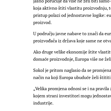
jasno poručuje da više ne želi biti samo 
koja aktivno štiti vlastitu proizvodnju,
pristup polazi od jednostavne logike: 
proizvod.
U području javne nabave to znači da eur
proizvođača iz država koje same ne otva
Ako druge velike ekonomije štite vlastitu
domaće proizvodnje, Europa više ne želi 
Sokol je pritom naglasio da se promjena
način na koji Europa ubuduće želi štititi
„Velika promjena odnosi se i na pravila 
kojem strani investitori mogu jednostav
industrije.