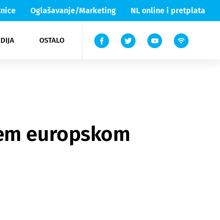
nice
Oglašavanje/Marketing
NL online i pretplata
DIJA
OSTALO
ar
ortovi
 List TV
entari
elgood
Lika & Senj
ijem europskom