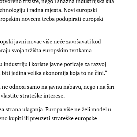
otvoreno tržište, nego i snažna industrijska sila
 tehnologiju i radna mjesta. Novi europski
europskim novcem treba podupirati europski
opski javni novac više neće završavati kod
raju svoja tržišta europskim tvrtkama.
 industriju i koriste javne poticaje za razvoj
biti jedina velika ekonomija koja to ne čini.“
 ne odnosi samo na javnu nabavu, nego i na širi
 vlastite strateške interese.
za strana ulaganja. Europa više ne želi model u
no kupiti ili preuzeti strateške europske