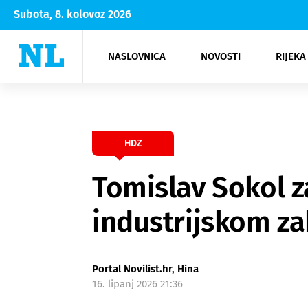
Subota, 8. kolovoz 2026
NASLOVNICA
NOVOSTI
RIJEKA
Rijeka
Kultura
Opatija
Hrvatsk
Moda
NK Rije
Sh
HDZ
Tomislav Sokol 
industrijskom z
Portal Novilist.hr, Hina
16. lipanj 2026 21:36