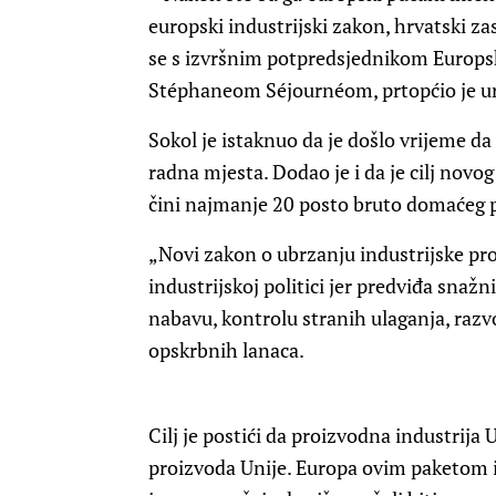
europski industrijski zakon, hrvatski z
se s izvršnim potpredsjednikom Europsk
Stéphaneom Séjournéom, prtopćio je ur
Sokol je istaknuo da je došlo vrijeme da 
radna mjesta. Dodao je i da je cilj novo
čini najmanje 20 posto bruto domaćeg 
„Novi zakon o ubrzanju industrijske pro
industrijskoj politici jer predviđa snaž
nabavu, kontrolu stranih ulaganja, razvo
opskrbnih lanaca.
Cilj je postići da proizvodna industrij
proizvoda Unije. Europa ovim paketom i