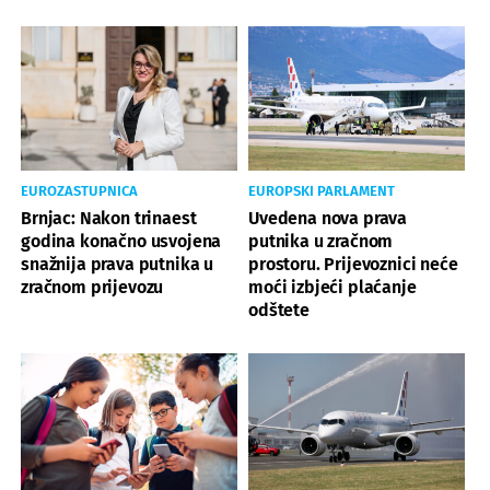
EUROZASTUPNICA
EUROPSKI PARLAMENT
Brnjac: Nakon trinaest
Uvedena nova prava
godina konačno usvojena
putnika u zračnom
snažnija prava putnika u
prostoru. Prijevoznici neće
zračnom prijevozu
moći izbjeći plaćanje
odštete