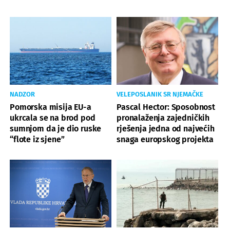
NADZOR
VELEPOSLANIK SR NJEMAČKE
Pomorska misija EU-a
Pascal Hector: Sposobnost
ukrcala se na brod pod
pronalaženja zajedničkih
sumnjom da je dio ruske
rješenja jedna od najvećih
“flote iz sjene”
snaga europskog projekta