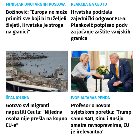
MINISTAR UNUTARNJIH POSLOVA
REAKCIJA NA CEUTU
Božinović: “Europa ne može
Hrvatska podržala
primiti sve koji bi tu željeli
zajednički odgovor EU-a:
živjeti, Hrvatska je stroga
Plenković potpisao poziv
na granici”
za jačanje zaštite vanjskih
granica
ŠPANJOLSKA
IVOR ALTARAS PENDA
Gotovo svi migranti
Profesor o novom
napustili Ceutu: “Nijedna
svjetskom poretku: ‘Trump
osoba nije prešla na kopno
samo SAD, Kinu i Rusiju
EU-a”
smatra ravnopravnima, EU
je irelevantna’