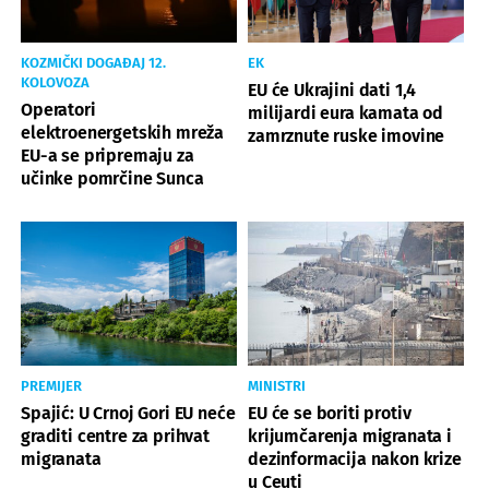
KOZMIČKI DOGAĐAJ 12.
EK
KOLOVOZA
EU će Ukrajini dati 1,4
Operatori
milijardi eura kamata od
elektroenergetskih mreža
zamrznute ruske imovine
EU-a se pripremaju za
učinke pomrčine Sunca
PREMIJER
MINISTRI
Spajić: U Crnoj Gori EU neće
EU će se boriti protiv
graditi centre za prihvat
krijumčarenja migranata i
migranata
dezinformacija nakon krize
u Ceuti