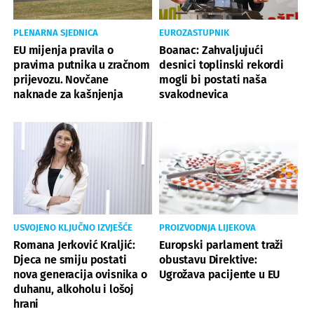
PLENARNA SJEDNICA
EUROZASTUPNIK
EU mijenja pravila o
Boanac: Zahvaljujući
pravima putnika u zračnom
desnici toplinski rekordi
prijevozu. Novčane
mogli bi postati naša
naknade za kašnjenja
svakodnevica
USVOJENO KLJUČNO IZVJEŠĆE
PROIZVODNJA LIJEKOVA
Romana Jerković Kraljić:
Europski parlament traži
Djeca ne smiju postati
obustavu Direktive:
nova generacija ovisnika o
Ugrožava pacijente u EU
duhanu, alkoholu i lošoj
hrani