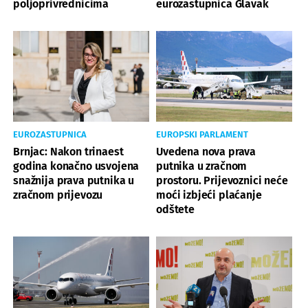
poljoprivrednicima
eurozastupnica Glavak
EUROZASTUPNICA
EUROPSKI PARLAMENT
Brnjac: Nakon trinaest
Uvedena nova prava
godina konačno usvojena
putnika u zračnom
snažnija prava putnika u
prostoru. Prijevoznici neće
zračnom prijevozu
moći izbjeći plaćanje
odštete