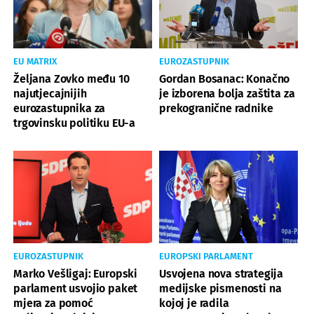
EU MATRIX
EUROZASTUPNIK
Željana Zovko među 10
Gordan Bosanac: Konačno
najutjecajnijih
je izborena bolja zaštita za
eurozastupnika za
prekogranične radnike
trgovinsku politiku EU-a
EUROZASTUPNIK
EUROPSKI PARLAMENT
Marko Vešligaj: Europski
Usvojena nova strategija
parlament usvojio paket
medijske pismenosti na
mjera za pomoć
kojoj je radila