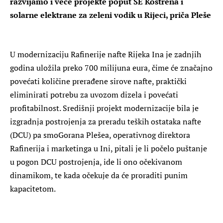
razvijamo i veće projekte poput SE Kostrena i
solarne elektrane za zeleni vodik u Rijeci, priča Pleše
U modernizaciju Rafinerije nafte Rijeka Ina je zadnjih
godina uložila preko 700 milijuna eura, čime će značajno
povećati količine prerađene sirove nafte, praktički
eliminirati potrebu za uvozom dizela i povećati
profitabilnost. Središnji projekt modernizacije bila je
izgradnja postrojenja za preradu teških ostataka nafte
(DCU) pa smoGorana Plešea, operativnog direktora
Rafinerija i marketinga u Ini, pitali je li počelo puštanje
u pogon DCU postrojenja, ide li ono očekivanom
dinamikom, te kada očekuje da će proraditi punim
kapacitetom.