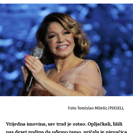
Foto Tomislav Miletic/PIXSELL
Vrijedna imovina, sav trud je ostao. Opljačkali, lišili
nas deset godina da uđemo tamo, pričala je pjevačica