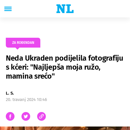
ZA ROĐENDAN
Neda Ukraden podijelila fotografiju
s kćeri: "Najljepša moja ružo,
mamina srećo"
L. S.
20. travanj 2024 10:46