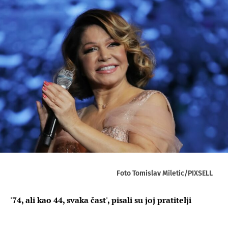
Foto Tomislav Miletic/PIXSELL
'74, ali kao 44, svaka čast', pisali su joj pratitelji