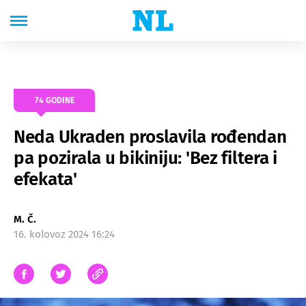
74 GODINE
Neda Ukraden proslavila rođendan
pa pozirala u bikiniju: 'Bez filtera i
efekata'
M. Č.
16. kolovoz 2024 16:24