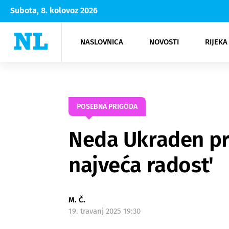
Subota, 8. kolovoz 2026
NASLOVNICA
NOVOSTI
RIJEKA
Rijeka
Kultura
Opatija
Hrvatsk
Moda
NK Rije
Sh
POSEBNA PRIGODA
Neda Ukraden pro
najveća radost'
M. Č.
19. travanj 2025 19:30