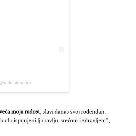
(@neda.ukraden)
jveća moja rados
t, slavi danas svoj rođendan.
u budu ispunjeni ljubavlju, srećom i zdravljem”,