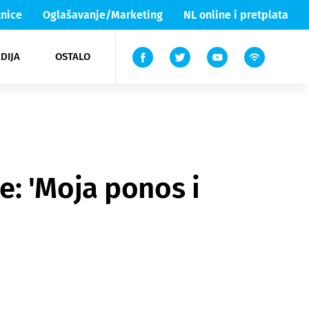
nice
Oglašavanje/Marketing
NL online i pretplata
DIJA
OSTALO
ar
ortovi
 List TV
entari
elgood
Lika & Senj
: 'Moja ponos i