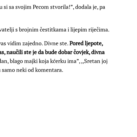
ju si sa svojim Pecom stvorila!”, dodala je, pa
telji s brojnim čestitkama i lijepim riječima.
vas vidim zajedno. Divne ste.
Pored ljepote,
as, naučili ste je da bude dobar čovjek, divna
dan, blago majki koja kćerku ima”, ,,Sretan joj
i su samo neki od komentara.