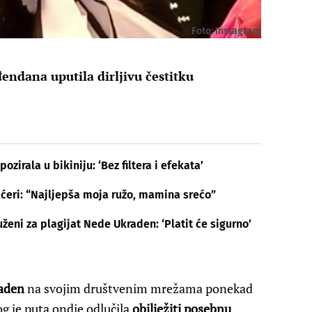
Foto: Instagram
endana uputila dirljivu čestitku
irala u bikiniju: ‘Bez filtera i efekata’
kćeri: “Najljepša moja ružo, mamina srećo”
eni za plagijat Nede Ukraden: ‘Platit će sigurno’
aden
na svojim društvenim mrežama ponekad
og je puta ondje odlučila
obilježiti posebnu