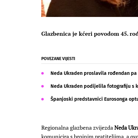
Glazbenica je kćeri povodom 45. rođ
POVEZANE VIJESTI
Neda Ukraden proslavila rođendan pa poz
Neda Ukraden podijelila fotografiju s 
Španjoski predstavnici Eurosonga optuž
Regionalna glazbena zvijezda
Neda Ukr
komunicira s brojnim pratiteljima, a ov