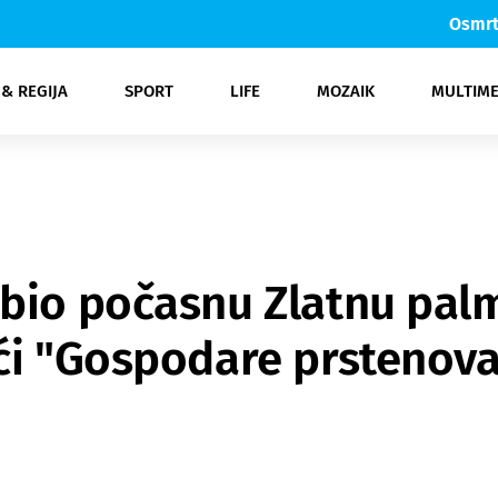
Osmrt
 & REGIJA
SPORT
LIFE
MOZAIK
MULTIME
a
ka
owbizz
Zdravlje
Auto moto
Otoci
Crna kronika
Nogomet
Šta da?
Novi Vinodolski & Crikvenica
Ljepota
Sci-tech
Košarka
Gospodarstvo
Glazba
Gastro
Promo
Rukomet
Film
Zelena nit
Svijet
More
TV
Gorski kot
Ostali sp
Novi
Kom
Fe
bio počasnu Zlatnu palm
ći "Gospodare prstenov