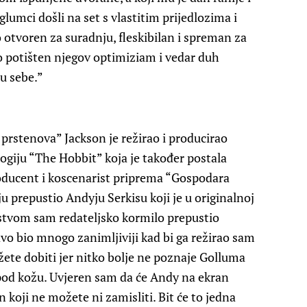
lumci došli na set s vlastitim prijedlozima i
no otvoren za suradnju, fleskibilan i spreman za
io potišten njegov optimiziam i vedar duh
 u sebe.”
prstenova” Jackson je režirao i producirao
ogiju “The Hobbit” koja je također postala
roducent i koscenarist priprema “Gospodara
u prepustio Andyju Serkisu koji je u originalnoj
ljstvom sam redateljsko kormilo prepustio
vo bio mnogo zanimljiviji kad bi ga režirao sam
ete dobiti jer nitko bolje ne poznaje Golluma
pod kožu. Uvjeren sam da će Andy na ekran
 koji ne možete ni zamisliti. Bit će to jedna