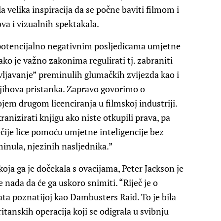
a velika inspiracija da se počne baviti filmom i
ova i vizualnih spektakala.
 potencijalno negativnim posljedicama umjetne
kako je važno zakonima regulirati tj. zabraniti
ivljavanje” preminulih glumačkih zvijezda kao i
njihova pristanka. Zapravo govorimo o
kojem drugom licenciranja u filmskoj industriji.
ranizirati knjigu ako niste otkupili prava, pa
nečije lice pomoću umjetne inteligencije bez
minula, njezinih nasljednika.”
oja ga je dočekala s ovacijama, Peter Jackson je
 nada da će ga uskoro snimiti. “Riječ je o
ata poznatijoj kao Dambusters Raid. To je bila
ritanskih operacija koji se odigrala u svibnju