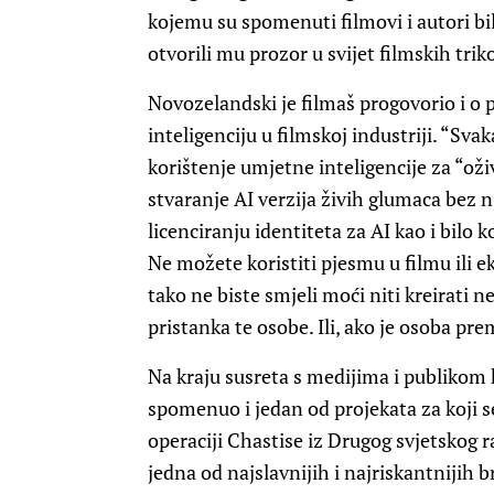
kojemu su spomenuti filmovi i autori bil
otvorili mu prozor u svijet filmskih trik
Novozelandski je filmaš progovorio i o
inteligenciju u filmskoj industriji. “Sva
korištenje umjetne inteligencije za “ož
stvaranje AI verzija živih glumaca bez 
licenciranju identiteta za AI kao i bilo 
Ne možete koristiti pjesmu u filmu ili ek
tako ne biste smjeli moći niti kreirati 
pristanka te osobe. Ili, ako je osoba pre
Na kraju susreta s medijima i publikom k
spomenuo i jedan od projekata za koji se
operaciji Chastise iz Drugog svjetskog r
jedna od najslavnijih i najriskantnijih b