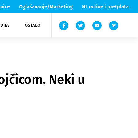
nice
Oglašavanje/Marketing
NL online i pretplata
DIJA
OSTALO
ar
ortovi
 List TV
entari
elgood
Lika & Senj
jčicom. Neki u