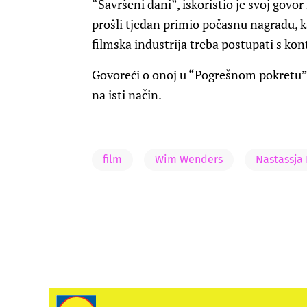
“Savršeni dani”, iskoristio je svoj govo
prošli tjedan primio počasnu nagradu, 
filmska industrija treba postupati s ko
Govoreći o onoj u “Pogrešnom pokretu”,
na isti način.
film
Wim Wenders
Nastassja 