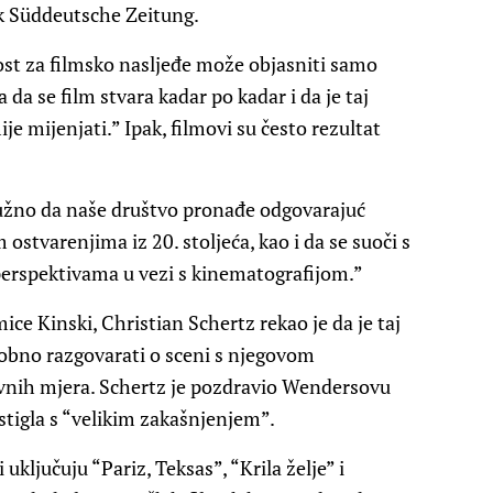
ik Süddeutsche Zeitung.
ost za filmsko nasljeđe može objasniti samo
 da se film stvara kadar po kadar i da je taj
ije mijenjati.” Ipak, filmovi su često rezultat
“nužno da naše društvo pronađe odgovarajuć
stvarenjima iz 20. stoljeća, kao i da se suoči s
erspektivama u vezi s kinematografijom.”
ce Kinski, Christian Schertz rekao je da je taj
sobno razgovarati o sceni s njegovom
vnih mjera. Schertz je pozdravio Wendersovu
 stigla s “velikim zakašnjenjem”.
uključuju “Pariz, Teksas”, “Krila želje” i