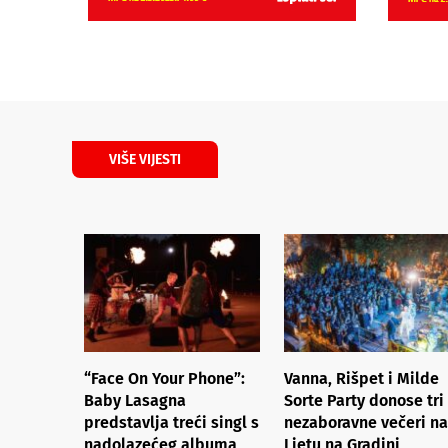
VIŠE VIJESTI
“Face On Your Phone”:
Vanna, Rišpet i Milde
Baby Lasagna
Sorte Party donose tri
predstavlja treći singl s
nezaboravne večeri na
nadolazećeg albuma
Ljetu na Gradini