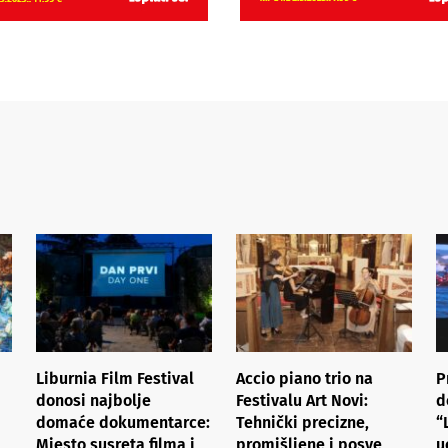
Liburnia Film Festival
Accio piano trio na
P
donosi najbolje
Festivalu Art Novi:
d
domaće dokumentarce:
Tehnički precizne,
“
Mjesto susreta filma i
promišljene i posve
u