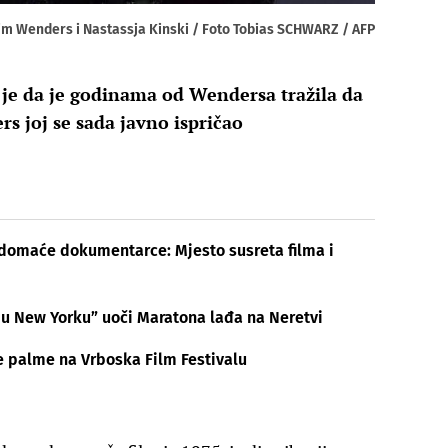
m Wenders i Nastassja Kinski / Foto Tobias SCHWARZ / AFP
a je da je godinama od Wendersa tražila da
s joj se sada javno ispričao
e domaće dokumentarce: Mjesto susreta filma i
u New Yorku” uoči Maratona lađa na Neretvi
ve palme na Vrboska Film Festivalu