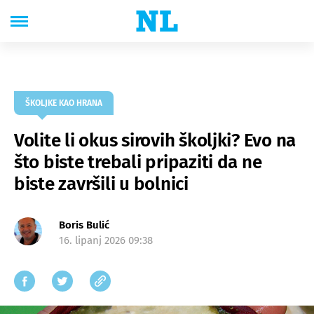
ŠKOLJKE KAO HRANA
Volite li okus sirovih školjki? Evo na
što biste trebali pripaziti da ne
biste završili u bolnici
Boris Bulić
16. lipanj 2026 09:38