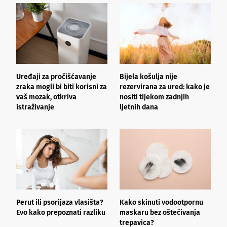
Uređaji za pročišćavanje
Bijela košulja nije
Š
zraka mogli bi biti korisni za
rezervirana za ured: kako je
b
vaš mozak, otkriva
nositi tijekom zadnjih
z
istraživanje
ljetnih dana
Perut ili psorijaza vlasišta?
Kako skinuti vodootpornu
Š
Evo kako prepoznati razliku
maskaru bez oštećivanja
h
trepavica?
a