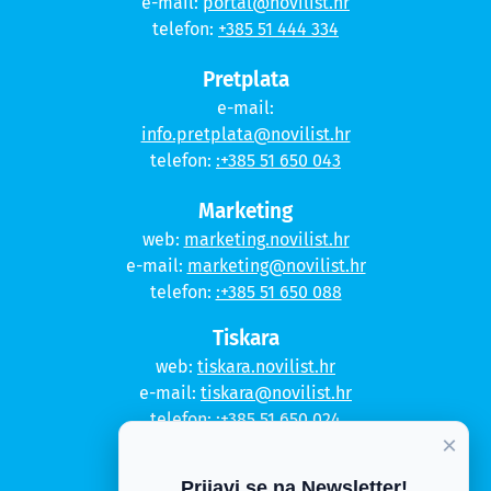
e-mail:
portal@novilist.hr
telefon:
+385 51 444 334
Pretplata
e-mail:
info.pretplata@novilist.hr
telefon:
:+385 51 650 043
Marketing
web:
marketing.novilist.hr
e-mail:
marketing@novilist.hr
telefon:
:+385 51 650 088
Tiskara
web:
tiskara.novilist.hr
e-mail:
tiskara@novilist.hr
telefon:
:+385 51 650 024
×
Copyright © 2020. Novi list
Prijavi se na Newsletter!