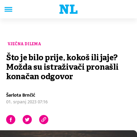
VJEČNA DILEMA
Što je bilo prije, kokoš ili jaje?
Možda su istraživači pronašli
konačan odgovor
Šarlota Brnčić
01. srpanj 2023 07:16