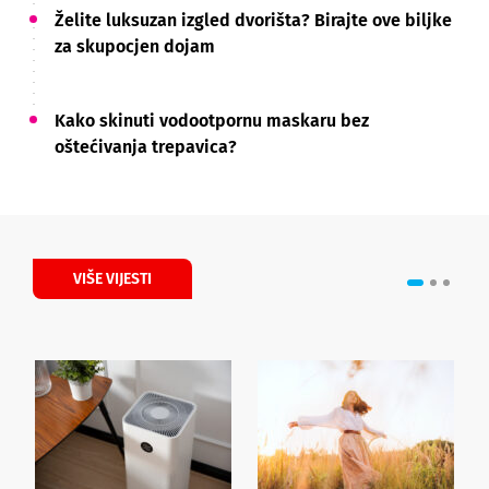
Želite luksuzan izgled dvorišta? Birajte ove biljke
za skupocjen dojam
Kako skinuti vodootpornu maskaru bez
oštećivanja trepavica?
VIŠE VIJESTI