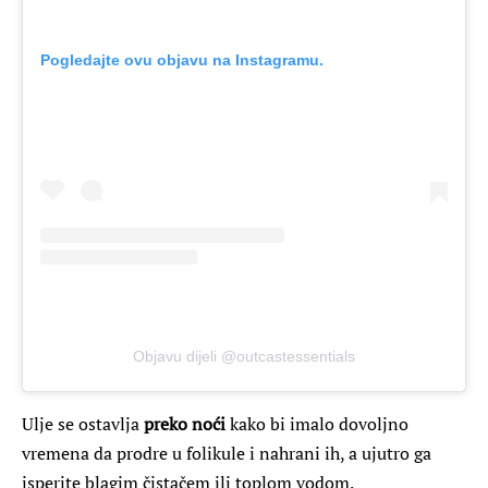
Pogledajte ovu objavu na Instagramu.
Objavu dijeli @outcastessentials
Ulje se ostavlja
preko noći
kako bi imalo dovoljno
vremena da prodre u folikule i nahrani ih, a ujutro ga
isperite blagim čistačem ili toplom vodom.