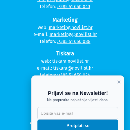
telefon:
:+385 51 650 043
Marketing
web:
marketing.novilist.hr
e-mail:
marketing@novilist.hr
telefon:
:+385 51 650 088
Tiskara
web:
tiskara.novilist.hr
e-mail:
tiskara@novilist.hr
telefon:
:+385 51 650 024
×
Copyright © 2020. Novi list
Prijavi se na Newsletter!
Ne propustite najvažnije vijesti dana.
Kontakt
Politika privatnosti
X
Politika kolačića
Zahtjev za pristup informacijama
Pretplati se
Impressum