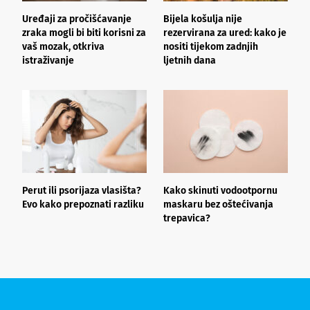
Uređaji za pročišćavanje
Bijela košulja nije
Š
zraka mogli bi biti korisni za
rezervirana za ured: kako je
b
vaš mozak, otkriva
nositi tijekom zadnjih
z
istraživanje
ljetnih dana
Perut ili psorijaza vlasišta?
Kako skinuti vodootpornu
Š
Evo kako prepoznati razliku
maskaru bez oštećivanja
h
trepavica?
a
d