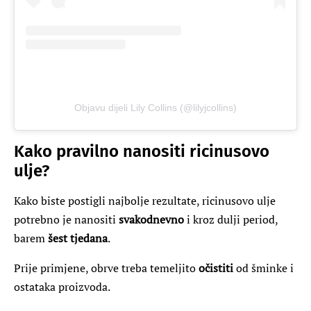
Objavu dijeli Lily Collins (@lilyjcollins)
Kako pravilno nanositi ricinusovo
ulje?
Kako biste postigli najbolje rezultate, ricinusovo ulje
potrebno je nanositi
svakodnevno
i kroz dulji period,
barem
šest tjedana
.
Prije primjene, obrve treba temeljito
očistiti
od šminke i
ostataka proizvoda.