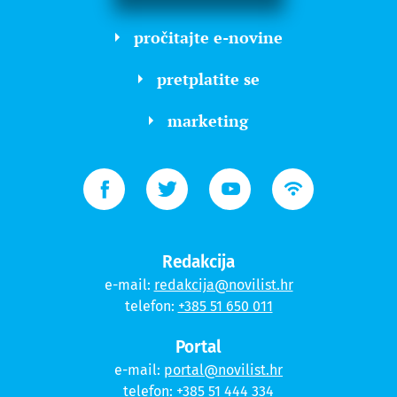
pročitajte e-novine
pretplatite se
marketing
Redakcija
e-mail:
redakcija@novilist.hr
telefon:
+385 51 650 011
Portal
e-mail:
portal@novilist.hr
telefon:
+385 51 444 334