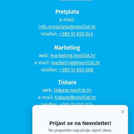
Pretplata
e-mail:
info.pretplata@novilist.hr
telefon:
:+385 51 650 043
Marketing
web:
marketing.novilist.hr
e-mail:
marketing@novilist.hr
telefon:
:+385 51 650 088
Tiskara
web:
tiskara.novilist.hr
e-mail:
tiskara@novilist.hr
telefon:
:+385 51 650 024
×
Copyright © 2020. Novi list
Prijavi se na Newsletter!
Kontakt
Ne propustite najvažnije vijesti dana.