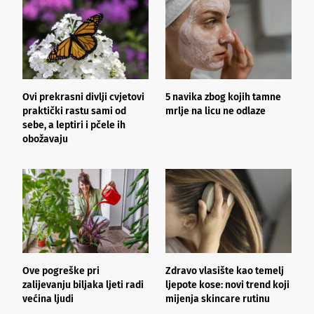
Ovi prekrasni divlji cvjetovi
5 navika zbog kojih tamne
K
praktički rastu sami od
mrlje na licu ne odlaze
p
sebe, a leptiri i pčele ih
obožavaju
Ove pogreške pri
Zdravo vlasište kao temelj
3
zalijevanju biljaka ljeti radi
ljepote kose: novi trend koji
i
većina ljudi
mijenja skincare rutinu
h