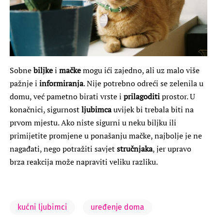
Sobne
biljke
i
mačke
mogu ići zajedno, ali uz malo više
pažnje i
informiranja
. Nije potrebno odreći se zelenila u
domu, već pametno birati vrste i
prilagoditi
prostor. U
konačnici, sigurnost
ljubimca
uvijek bi trebala biti na
prvom mjestu. Ako niste sigurni u neku biljku ili
primijetite promjene u ponašanju mačke, najbolje je ne
nagađati, nego potražiti savjet
stručnjaka
, jer upravo
brza reakcija može napraviti veliku razliku.
kućni ljubimci
uređenje doma