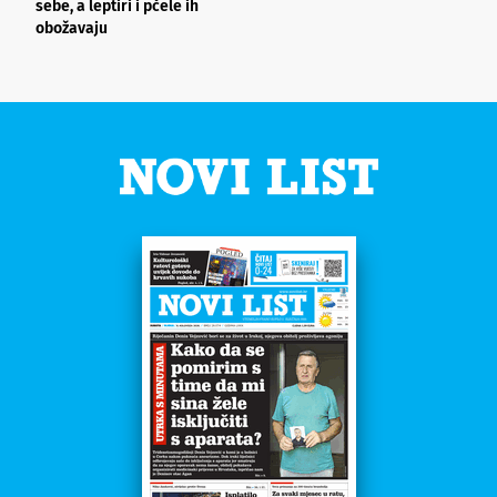
sebe, a leptiri i pčele ih
obožavaju