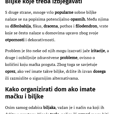
Biljke koje treba izbjegavati
S druge strane, mnoge vrlo
popularne
sobne biljke
nalaze se na popisima potencijalno
opasnih
. Među njima
su
difenbahija
, fikus,
dracena
, pothos i
filodendron
, vrste
koje se često nalaze u domovima upravo zbog svoje
otpornosti
i dekorativnosti.
Problem je što neke od njih mogu izazvati jače
iritacije
, a
druge i ozbiljnije zdravstvene
probleme
, ovisno o
količini koju mačka proguta. Zbog toga se savjetuje
oprez
, ako već imate takve biljke, držite ih izvan
dosega
ili razmislite o sigurnijim alternativama.
Kako organizirati dom ako imate
mačku i biljke
Osim samog odabira
biljaka
, važan je i način na koji ih