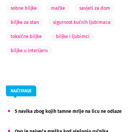
sobne biljke
mačke
savjeti za dom
biljke za stan
sigurnost kućnih ljubimaca
toksične biljke
biljke i ljubimci
biljke u interijeru
NAJČITANIJE
5 navika zbog kojih tamne mrlje na licu ne odlaze
Ovo je najveća greška kod vješanja ručnika.