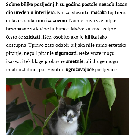
Sobne biljke posljednjih su godina postale nezaobilazan
dio uređenja interijera.
No, za vlasnike
mačaka
taj trend
dolazi s dodatnim
izazovom
. Naime, nisu sve biljke
bezopasne
za kućne ljubimce. Mačke su znatiželjne i
često će
grickati
lišće, osobito ako je
biljka
lako
dostupna. Upravo zato odabir biljaka nije samo estetsko
pitanje, nego i pitanje
sigurnosti
. Neke vrste mogu
izazvati tek blage probavne
smetnje
, ali druge mogu
imati ozbiljne, pa i životno
ugrožavajuće
posljedice.