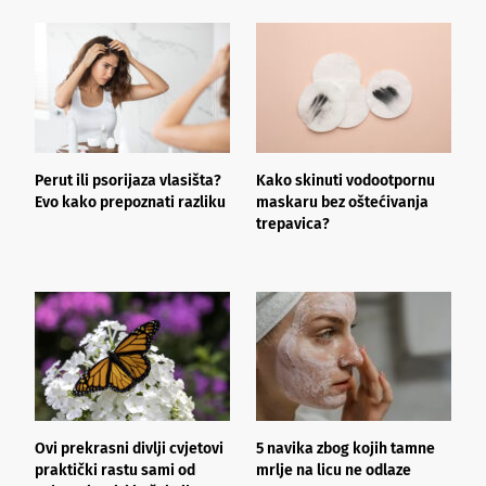
Perut ili psorijaza vlasišta?
Kako skinuti vodootpornu
Š
Evo kako prepoznati razliku
maskaru bez oštećivanja
h
trepavica?
a
d
Ovi prekrasni divlji cvjetovi
5 navika zbog kojih tamne
K
praktički rastu sami od
mrlje na licu ne odlaze
p