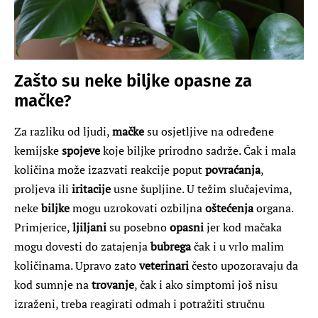
Zašto su neke biljke opasne za
mačke?
Za razliku od ljudi,
mačke
su osjetljive na određene
kemijske
spojeve
koje biljke prirodno sadrže. Čak i mala
količina može izazvati reakcije poput
povraćanja
,
proljeva ili
iritacije
usne šupljine. U težim slučajevima,
neke
biljke
mogu uzrokovati ozbiljna
oštećenja
organa.
Primjerice,
ljiljani
su posebno
opasni
jer kod mačaka
mogu dovesti do zatajenja
bubrega
čak i u vrlo malim
količinama. Upravo zato
veterinari
često upozoravaju da
kod sumnje na
trovanje
, čak i ako simptomi još nisu
izraženi, treba reagirati odmah i potražiti stručnu