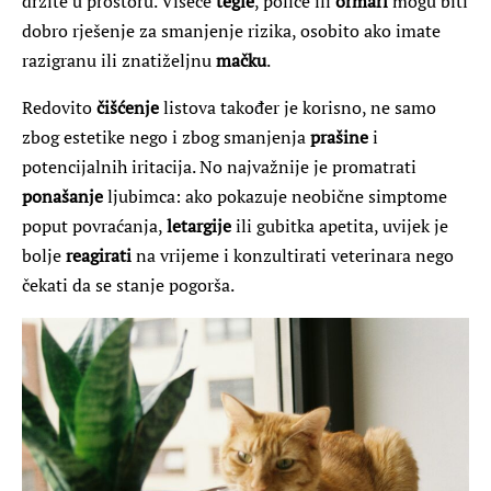
držite u prostoru. Viseće
tegle
, police ili
ormari
mogu biti
dobro rješenje za smanjenje rizika, osobito ako imate
razigranu ili znatiželjnu
mačku
.
Redovito
čišćenje
listova također je korisno, ne samo
zbog estetike nego i zbog smanjenja
prašine
i
potencijalnih iritacija. No najvažnije je promatrati
ponašanje
ljubimca: ako pokazuje neobične simptome
poput povraćanja,
letargije
ili gubitka apetita, uvijek je
bolje
reagirati
na vrijeme i konzultirati veterinara nego
čekati da se stanje pogorša.