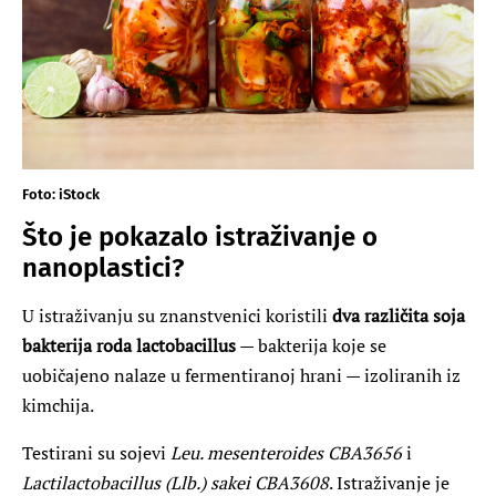
Foto: iStock
Što je pokazalo istraživanje o
nanoplastici?
U istraživanju su znanstvenici koristili
dva različita soja
bakterija roda lactobacillus
— bakterija koje se
uobičajeno nalaze u fermentiranoj hrani — izoliranih iz
kimchija.
Testirani su sojevi
Leu. mesenteroides CBA3656
i
Lactilactobacillus (Llb.) sakei CBA3608
. Istraživanje je