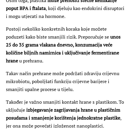
Osim toga, plastika
može prenositi štetne kemikalije
poput BPA i ftalata
, koji djeluju kao endokrini disruptori
i mogu utjecati na hormone.
Postoji nekoliko konkretnih koraka koje možete
poduzeti kako biste smanjili rizik. Preporučuje se
unos
25 do 35 grama vlakana dnevno, konzumacija veće
količine biljnih namirnica i uključivanje fermentirane
hrane
u prehranu.
Takav način prehrane može podržati zdraviju crijevnu
mikrobiotu, poboljšati funkciju crijevne barijere i
smanjiti upalne procese u tijelu.
Također je važno smanjiti kontakt hrane s plastikom. To
uključuje
izbjegavanje zagrijavanja hrane u plastičnim
posudama i smanjenje korištenja jednokratne plastike
,
jer ona može povećati izloženost nanoplastici.