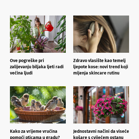
Ove pogreške pri
Zdravo vlasište kao temelj
3
zalijevanju biljaka ljeti radi
ljepote kose: novi trend koji
i
većina ljudi
mijenja skincare rutinu
h
Kako za vrijeme vrućina
Jednostavni načini da viseće
O
pomoći pticama u gradu?
košare s cvijećem ostanu
z