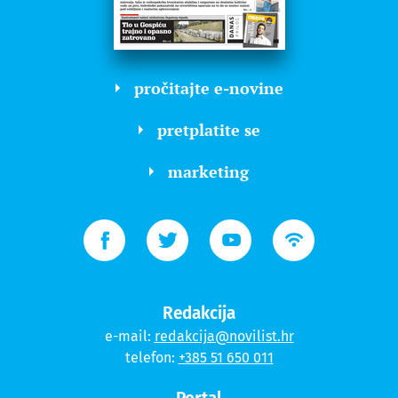
pročitajte e-novine
pretplatite se
marketing
Redakcija
e-mail:
redakcija@novilist.hr
telefon:
+385 51 650 011