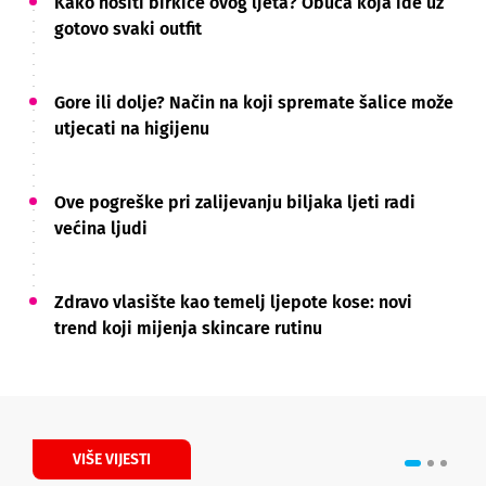
Kako nositi birkice ovog ljeta? Obuća koja ide uz
gotovo svaki outfit
Gore ili dolje? Način na koji spremate šalice može
utjecati na higijenu
Ove pogreške pri zalijevanju biljaka ljeti radi
većina ljudi
Zdravo vlasište kao temelj ljepote kose: novi
trend koji mijenja skincare rutinu
VIŠE VIJESTI