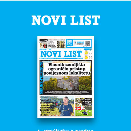
pročitajte e-novine