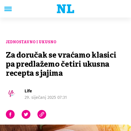
JEDNOSTAVNO I UKUSNO
Za doručak se vraćamo klasici
pa predlažemo četiri ukusna
recepta s jajima
Life
29. siječanj 2025 07:31