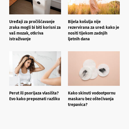
Uređaji za pročišćavanje
Bijela košulja nije
Š
zraka mogli bi biti korisni za
rezervirana za ured: kako je
b
vaš mozak, otkriva
nositi tijekom zadnjih
z
istraživanje
ljetnih dana
Perut ili psorijaza vlasišta?
Kako skinuti vodootpornu
Š
Evo kako prepoznati razliku
maskaru bez oštećivanja
h
trepavica?
a
d