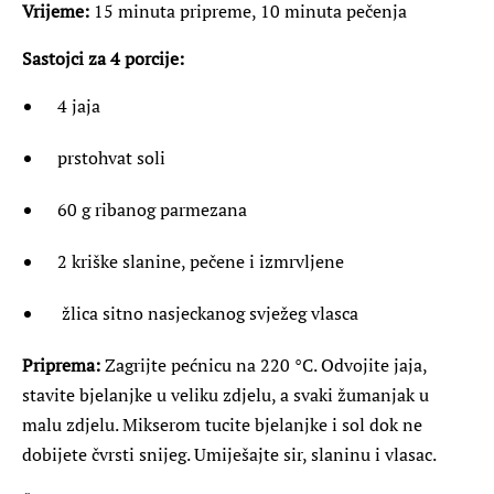
Vrijeme:
15 minuta pripreme, 10 minuta pečenja
Sastojci za 4 porcije:
4 jaja
prstohvat soli
60 g ribanog parmezana
2 kriške slanine, pečene i izmrvljene
žlica sitno nasjeckanog svježeg vlasca
Priprema:
Zagrijte pećnicu na 220 °C. Odvojite jaja,
stavite bjelanjke u veliku zdjelu, a svaki žumanjak u
malu zdjelu. Mikserom tucite bjelanjke i sol dok ne
dobijete čvrsti snijeg. Umiješajte sir, slaninu i vlasac.