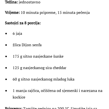
Težina:
jednostavno
Vrijeme:
10 minuta pripreme, 15 minuta pečenja
Sastojci za 8 porcija:
6 jaja
žlica Dijon senfa
175 g sitno nasjeckane šunke
125 g nasjeckanog sira cheddar
60 g sitno nasjeckanog mladog luka
1 manja rajčica, očišćena od sjemenki i narezana na
kockice
Priprema:
Zagrijte pećnicu na 200 °C. Umutite jaja sa