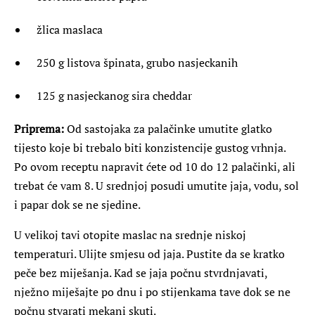
žlica maslaca
250 g listova špinata, grubo nasjeckanih
125 g nasjeckanog sira cheddar
Priprema:
Od sastojaka za palačinke umutite glatko
tijesto koje bi trebalo biti konzistencije gustog vrhnja.
Po ovom receptu napravit ćete od 10 do 12 palačinki, ali
trebat će vam 8. U srednjoj posudi umutite jaja, vodu, sol
i papar dok se ne sjedine.
U velikoj tavi otopite maslac na srednje niskoj
temperaturi. Ulijte smjesu od jaja. Pustite da se kratko
peče bez miješanja. Kad se jaja počnu stvrdnjavati,
nježno miješajte po dnu i po stijenkama tave dok se ne
počnu stvarati mekani skuti.