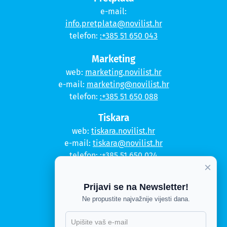
e-mail:
info.pretplata@novilist.hr
telefon:
:+385 51 650 043
Marketing
web:
marketing.novilist.hr
e-mail:
marketing@novilist.hr
telefon:
:+385 51 650 088
Tiskara
web:
tiskara.novilist.hr
e-mail:
tiskara@novilist.hr
telefon:
:+385 51 650 024
×
Copyright © 2020. Novi list
Prijavi se na Newsletter!
Kontakt
Ne propustite najvažnije vijesti dana.
Politika privatnosti
X
Politika kolačića