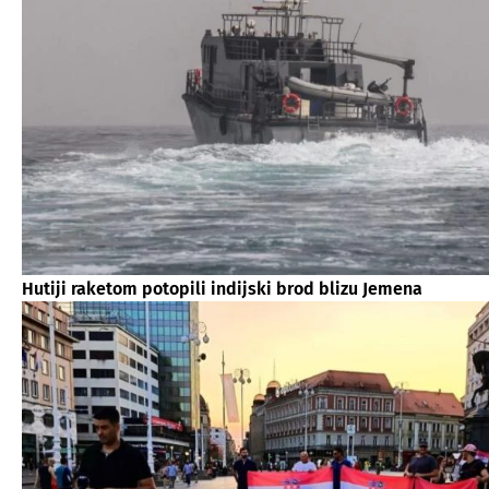
Hutiji raketom potopili indijski brod blizu Jemena