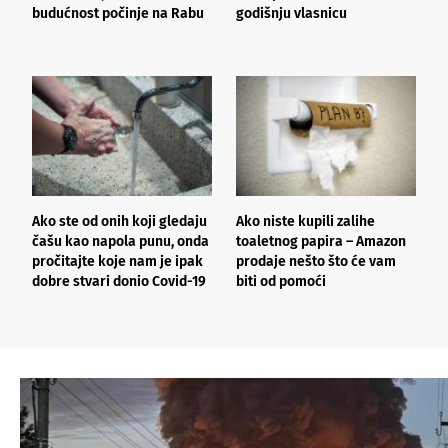
budućnost počinje na Rabu
godišnju vlasnicu
n
i
Ako ste od onih koji gledaju
Ako niste kupili zalihe
Č
čašu kao napola punu, onda
toaletnog papira – Amazon
P
pročitajte koje nam je ipak
prodaje nešto što će vam
p
dobre stvari donio Covid-19
biti od pomoći
c