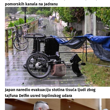
pomorskih kanala na Jadranu
Japan naredio evakuaciju stotina tisuća ljudi zbog
tajfuna Delfin usred toplinskog udara