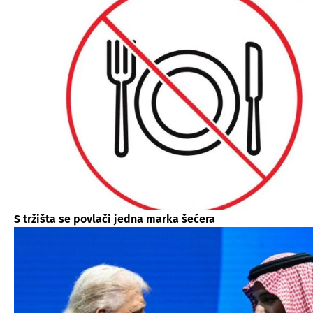
S tržišta se povlači jedna marka šećera