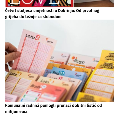
Četvrt stoljeća umjetnosti u Dobrinju: Od prvotnog
grijeha do težnje za slobodom
Komunalni radnici pomogli pronaći dobitni listić od
milijun eura