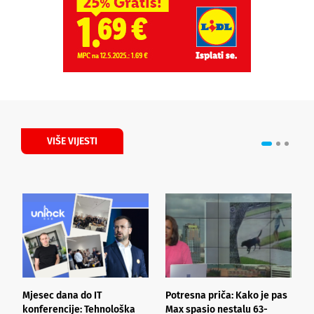
VIŠE VIJESTI
Mjesec dana do IT
Potresna priča: Kako je pas
O
konferencije: Tehnološka
Max spasio nestalu 63-
k