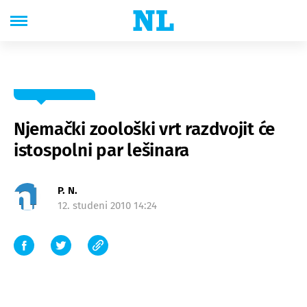
Njemački zoološki vrt razdvojit će
istospolni par lešinara
P. N.
12. studeni 2010 14:24