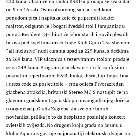
230 kuna. Ulaznice na šanku KSET-a prodaju se svaki dan
od 9 do 16 sati. Osim otvorenog šanka s velikom
ponudom pića i napitaka koje će pripremiti koktel
majstor, osiguran je i bogati švedski stol i šampanjac u
ponoć. Resident DJ-i birat će izbor starih i novih plesnih
hitova pod svjetlima disco kugle.Klub Gjuro 2 sa shemom
“all inclusive” nudi curama upad za 229 kuna, a dečkima
za 269 kuna. VIP ulaznica s rezerviranim stolom prodaje
se za 349 kuna. Program je očekivan – r’n’b’ confusion s
poznatim repertoarom R&B, funka, disca, hip-hopa. Ima
i dress code za posjetitelje – crna odjeća.Prvorazredan
glazbena atrakcija, britanski Stereo MC’S nastupit će na
glavnom gradskom trgu u sklopu novoogodišnjeg dočeka
u organizaciji Grada Zagreba. Za sve one tanjih
novčanika, prilika je to da besplatno poslušaju koncert
svjetskih zvijezda. Na drugom kraju grada na Jarunu u
klubu Aquarius gostuje najpoznatiji elektonski dvojac na