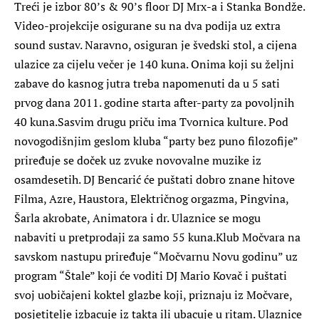
Treći je izbor 80’s & 90’s floor DJ Mrx-a i Stanka Bondže.
Video-projekcije osigurane su na dva podija uz extra
sound sustav. Naravno, osiguran je švedski stol, a cijena
ulazice za cijelu večer je 140 kuna. Onima koji su željni
zabave do kasnog jutra treba napomenuti da u 5 sati
prvog dana 2011. godine starta after-party za povoljnih
40 kuna.Sasvim drugu priču ima Tvornica kulture. Pod
novogodišnjim geslom kluba “party bez puno filozofije”
priređuje se doček uz zvuke novovalne muzike iz
osamdesetih. DJ Bencarić će puštati dobro znane hitove
Filma, Azre, Haustora, Električnog orgazma, Pingvina,
Šarla akrobate, Animatora i dr. Ulaznice se mogu
nabaviti u pretprodaji za samo 55 kuna.Klub Močvara na
savskom nastupu priređuje “Močvarnu Novu godinu” uz
program “Štale” koji će voditi DJ Mario Kovač i puštati
svoj uobičajeni koktel glazbe koji, priznaju iz Močvare,
posjetitelje izbacuje iz takta ili ubacuje u ritam. Ulaznice