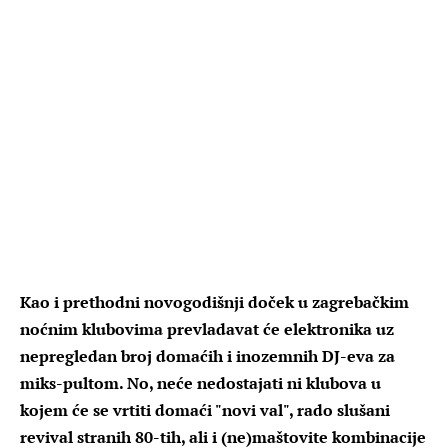
Kao i prethodni novogodišnji doček u zagrebačkim
noćnim klubovima prevladavat će elektronika uz
nepregledan broj domaćih i inozemnih DJ-eva za
miks-pultom. No, neće nedostajati ni klubova u
kojem će se vrtiti domaći "novi val", rado slušani
revival stranih 80-tih, ali i (ne)maštovite kombinacije