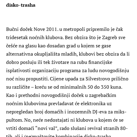
disko-trasha
Bučni doček Nove 2011. u metropoli pripremilo je čak
tridesetak noćnih klubova. Bez obzira što je Zagreb sve
češće na glasu kao dosadan grad u kojem se gase
alternativna okupljališta mladih, klubovi bez obzira da li
dobro posluju ili tek životare na rubu financijske
isplativosti organizaciju programa za ludu novogodišnju
noć nisu propustiti. Cijene upada za Silvestrovo prilično
su različite – kreću se od minimalnih 50 do 350 kuna.
Kao i prethodni novogodišnji doček u zagrebačkim
noćnim klubovima prevladavat će elektronika uz
nepregledan broj domaćih i inozemnih DJ-eva za miks-
pultom. No, neće nedostajati ni klubova u kojem će se
vrtiti domaći “novi val”, rado slušani revival stranih 80-
tih, ali i (ne)maštovite kombinacije disko-trasha.