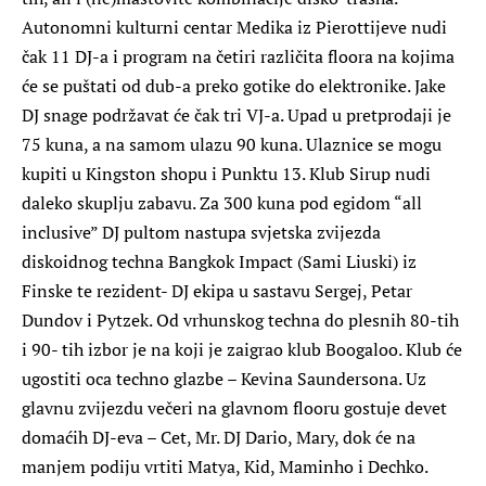
Autonomni kulturni centar Medika iz Pierottijeve nudi
čak 11 DJ-a i program na četiri različita floora na kojima
će se puštati od dub-a preko gotike do elektronike. Jake
DJ snage podržavat će čak tri VJ-a. Upad u pretprodaji je
75 kuna, a na samom ulazu 90 kuna. Ulaznice se mogu
kupiti u Kingston shopu i Punktu 13. Klub Sirup nudi
daleko skuplju zabavu. Za 300 kuna pod egidom “all
inclusive” DJ pultom nastupa svjetska zvijezda
diskoidnog techna Bangkok Impact (Sami Liuski) iz
Finske te rezident- DJ ekipa u sastavu Sergej, Petar
Dundov i Pytzek. Od vrhunskog techna do plesnih 80-tih
i 90- tih izbor je na koji je zaigrao klub Boogaloo. Klub će
ugostiti oca techno glazbe – Kevina Saundersona. Uz
glavnu zvijezdu večeri na glavnom flooru gostuje devet
domaćih DJ-eva – Cet, Mr. DJ Dario, Mary, dok će na
manjem podiju vrtiti Matya, Kid, Maminho i Dechko.