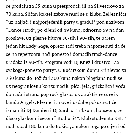
se prodaju za 55 kuna u pretprodaji ili na Silvestrovo za
70 kuna. Sličan koktel zabave nudi se u klubu Željezničar
“uz najjači i najposjećeniji party u gradu!” pod nazivom
“Dance Hard”, po cijeni od 49 kuna, odnosno 59 na dan
proslave. Uz plesne hitove 80-tih i 90- tih, te barem
jedan hit Lady Gage, opreza radi treba napomenuti da će
se na repertoaru naći ponešto i domaćih trash-dance
uradaka iz 90-tih. Program vodi DJ Knež i društvo “Za
svakoga-ponešto party”. U Boćarskom domu Zrinjevac za
250 kuna do Božića i 300 kuna nakon blagdana nudi se
uz neograničenu konzumaciju pića, jela, grickalica i voća
domaća i strana pop rock glazba uz atraktivne cure iz
banda Angels. Plesne ritmove i uzdahe pokušavat će
izmamiti DJ Damien i DJ Sardi s r’n’b-om, houseom, te
disco glazbom i setom “Studio 54”. Klub studenata KSET
nudi upad 180 kuna do Božića, a nakon toga po cijeni od