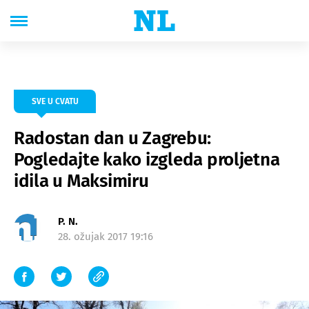
SVE U CVATU
Radostan dan u Zagrebu:
Pogledajte kako izgleda proljetna
idila u Maksimiru
P. N.
28. ožujak 2017 19:16