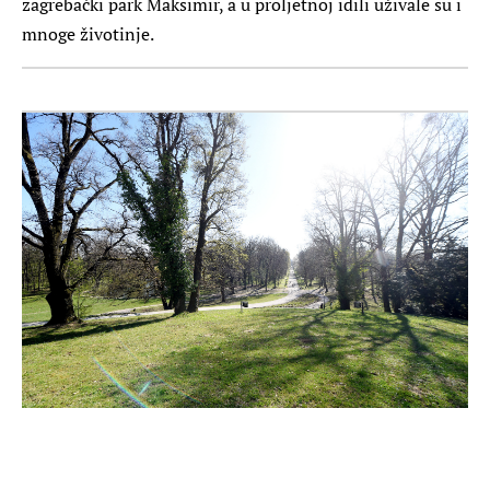
zagrebački park Maksimir, a u proljetnoj idili uživale su i
mnoge životinje.