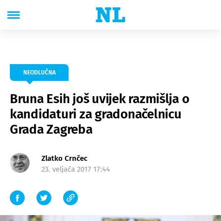
NEODLUČNA
Bruna Esih još uvijek razmišlja o
kandidaturi za gradonačelnicu
Grada Zagreba
Zlatko Crnčec
23. veljača 2017 17:44