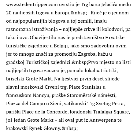
www.stedentripper.com uvrstio je Trg bana Jelačića među
20 najljepših trgova u Europi.&nbsp;– Riječ je o jednom
od najpopularnijih blogova u toj zemlji, imaju
raznorazna istraživanja – najljepše crkve ili kolodvori, pa
tako i ovo. Obavijestilo nas je predstavništvo Hrvatske
turističke zajednice u Belgiji, jako smo zadovoljni ovim
jer to mnogo znači za promociju Zagreba, kažu u
gradskoj Turističkoj zajednici.&nbsp;Prvo mjesto na listi
najljepših trgova zauzeo je, pomalo lokalpatriotski,
briselski Grote Markt. Na ljestvici prvih deset slijede
slavni moskovski Crveni trg, Place Stanislas u
francuskom Nancyu, praške Staroměstské náměstí,
Piazza del Campo u Sieni, vatikanski Trg Svetog Petra,
pariški Place de la Concorde, londonski Trafalgar Square,
još jedan Grote Markt – ali ovaj put iz Antwerpena te
krakowski Rynek Glowny.&nbsp;