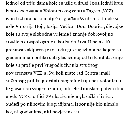
jednoj od triju dama koje su ušle u drugi i posljednji krug
izbora za nagradu Volonterskog centra Zagreb (VCZ) –
ishod izbora na koji utječu i građani!&nbsp; U finale su
ušle Antonija Hojt, Josipa Vučica i Dora Dobrica, djevojke
koje su svoje slobodne vrijeme i znanje dobrovoljno
stavile na raspolaganje u korist društva. U petak 10.
prosinca zaključen je rok i drugi krug izbora na kojem su
građani imali priliku dati glas jednoj od tri kandidatkinje
koje su prošle prvi krug odlučivanja stručnog
povjerenstva VCZ-a. Svi koji prate rad Centra imali
su&nbsp; priliku pročitati biografije triju naj-volonterki
te glasati po svojem izboru, bilo elektronskim putem ili u
uredu VCZ-a u Ilici 29 ubacivanjem glasačkih listića.
Sudeći po njihovim biografijama, izbor nije bio nimalo
lak, ni građanima, niti povjerenstvu.