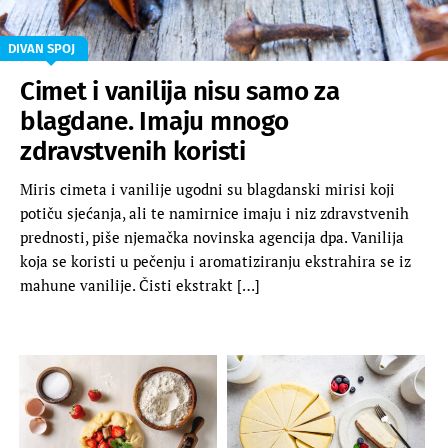
DIVAN SPOJ
Cimet i vanilija nisu samo za
blagdane. Imaju mnogo
zdravstvenih koristi
Miris cimeta i vanilije ugodni su blagdanski mirisi koji
potiču sjećanja, ali te namirnice imaju i niz zdravstvenih
prednosti, piše njemačka novinska agencija dpa. Vanilija
koja se koristi u pečenju i aromatiziranju ekstrahira se iz
mahune vanilije. Čisti ekstrakt […]