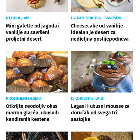
NEODOLJIVE!
UZ PAR TRIKOVA - SAVRŠEN
Mini galette od jagoda i
Cheesecake od vanilije
vanilije su savršeni
idealan je desert za
proljetni desert
nedjeljna poslijepodneva
PROFINJENI DESERT
ISKORISTITE KAKI
Otkrijte neodoljiv okus
Lagani i ukusni mousse za
marron glacéa, ukusnih
doručak od svega tri
kandiranih kestena
sastojka