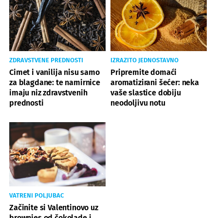
ZDRAVSTVENE PREDNOSTI
IZRAZITO JEDNOSTAVNO
Cimet i vanilija nisu samo
Pripremite domaći
za blagdane: te namirnice
aromatizirani šećer: neka
imaju niz zdravstvenih
vaše slastice dobiju
prednosti
neodoljivu notu
VATRENI POLJUBAC
Začinite si Valentinovo uz
brownies od čokolade i