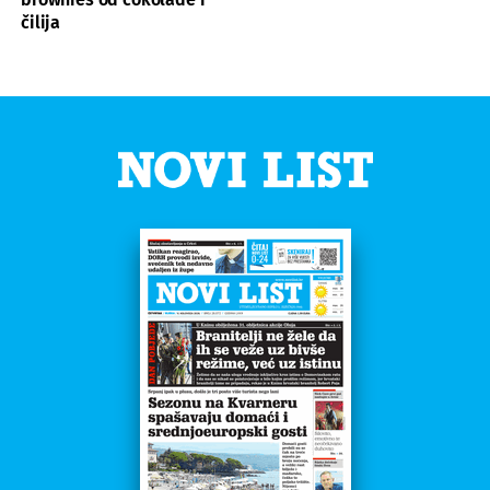
čilija