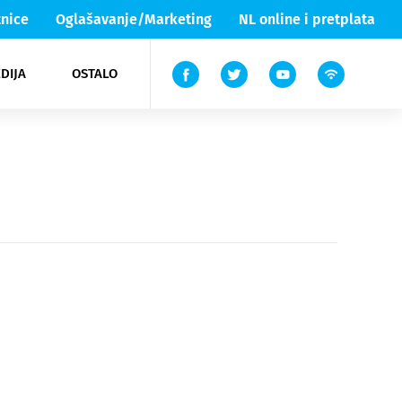
nice
Oglašavanje/Marketing
NL online i pretplata
DIJA
OSTALO
ar
ortovi
 List TV
entari
elgood
Lika & Senj