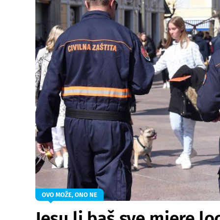
OVO MOŽE, ONO NE
Jesu li baš sve mjere 