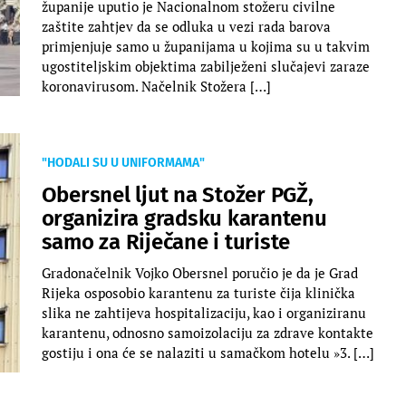
županije uputio je Nacionalnom stožeru civilne
zaštite zahtjev da se odluka u vezi rada barova
primjenjuje samo u županijama u kojima su u takvim
ugostiteljskim objektima zabilježeni slučajevi zaraze
koronavirusom. Načelnik Stožera […]
"HODALI SU U UNIFORMAMA"
Obersnel ljut na Stožer PGŽ,
organizira gradsku karantenu
samo za Riječane i turiste
Gradonačelnik Vojko Obersnel poručio je da je Grad
Rijeka osposobio karantenu za turiste čija klinička
slika ne zahtijeva hospitalizaciju, kao i organiziranu
karantenu, odnosno samoizolaciju za zdrave kontakte
gostiju i ona će se nalaziti u samačkom hotelu »3. […]