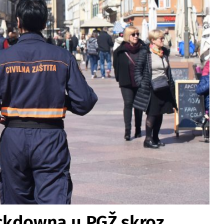
lockdowna u PGŽ skroz