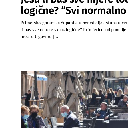
logične? “Svi normalno 
Primorsko-goranska županija u ponedjeljak stupa u čvrs
li baš sve odluke skroz logične? Primjerice, od ponedjelj
moći u trgovinu […]