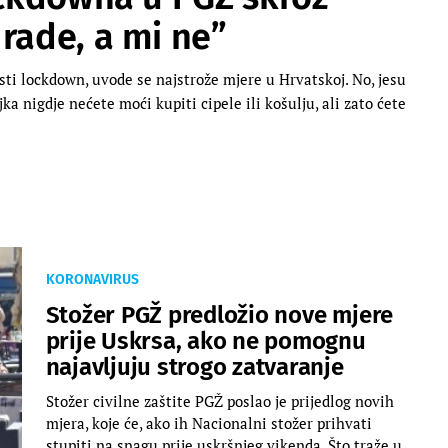
rade, a mi ne”
ti lockdown, uvode se najstrože mjere u Hrvatskoj. No, jesu
ka nigdje nećete moći kupiti cipele ili košulju, ali zato ćete
KORONAVIRUS
Stožer PGŽ predložio nove mjere
prije Uskrsa, ako ne pomognu
najavljuju strogo zatvaranje
Stožer civilne zaštite PGŽ poslao je prijedlog novih
mjera, koje će, ako ih Nacionalni stožer prihvati
stupiti na snagu prije uskršnjeg vikenda. Što traže u