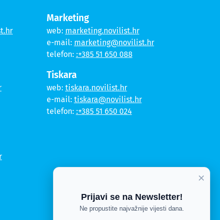
Marketing
t.hr
web:
marketing.novilist.hr
e-mail:
marketing@novilist.hr
telefon:
:+385 51 650 088
Tiskara
r
web:
tiskara.novilist.hr
e-mail:
tiskara@novilist.hr
telefon:
:+385 51 650 024
r
×
Prijavi se na Newsletter!
Ne propustite najvažnije vijesti dana.