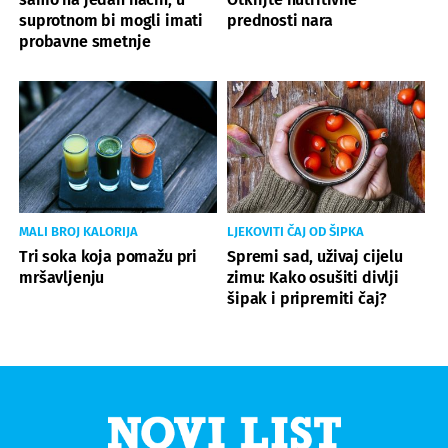
suprotnom bi mogli imati
prednosti nara
probavne smetnje
MALI BROJ KALORIJA
LJEKOVITI ČAJ OD ŠIPKA
Tri soka koja pomažu pri
Spremi sad, uživaj cijelu
mršavljenju
zimu: Kako osušiti divlji
šipak i pripremiti čaj?