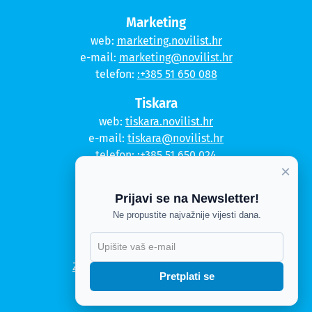
Marketing
web:
marketing.novilist.hr
e-mail:
marketing@novilist.hr
telefon:
:+385 51 650 088
Tiskara
web:
tiskara.novilist.hr
e-mail:
tiskara@novilist.hr
telefon:
:+385 51 650 024
×
Copyright © 2020. Novi list
Prijavi se na Newsletter!
Kontakt
Ne propustite najvažnije vijesti dana.
Politika privatnosti
Politika kolačića
Zahtjev za pristup informacijama
Pretplati se
Impressum