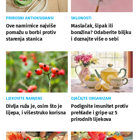
PRIRODNI ANTIOKSIDANSI
SKLONOSTI
Ove namirnice najviše
Maslačak, šipak ili
pomažu u borbi protiv
boražina? Odaberite biljku
starenja stanica
i doznajte više o sebi
LJEKOVITE NAMJENE
OJAČAJTE ORGANIZAM
Divlja ruža je, osim što je
Podignite imunitet protiv
lijepa, i višestruko korisna
prehlade i gripe uz 5
prirodnih lijekova