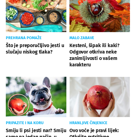
PREHRANA POMAŽE
MALO ZABAVE
Što je preporučljivo jesti u
Kesteni, šipak ili kaki?
slučaju niskog tlaka?
Odgovor otkriva neke
zanimljivosti o vašem
karakteru
PRIPAZITE I NA KORU
HRANLJIVE ČINJENICE
Smiju li psi jesti nar? Smiju
Ovo voće je pravi lijek:
samo na jedan način, u
Otkrijte nutritivne