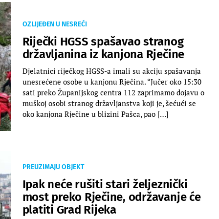
OZLIJEĐEN U NESREĆI
Riječki HGSS spašavao stranog
državljanina iz kanjona Rječine
Djelatnici riječkog HGSS-a imali su akciju spašavanja
unesrećene osobe u kanjonu Rječina. “Jučer oko 15:30
sati preko Županijskog centra 112 zaprimamo dojavu o
muškoj osobi stranog državljanstva koji je, šećući se
oko kanjona Rječine u blizini Pašca, pao […]
PREUZIMAJU OBJEKT
Ipak neće rušiti stari željeznički
most preko Rječine, održavanje će
platiti Grad Rijeka