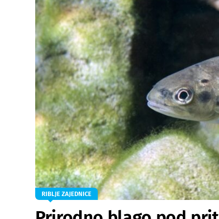
RIBLJE ZAJEDNICE
Prirodno blago pod pri