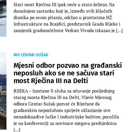
Stari most Rječina III ipak neće u staro željezo. Na
današnjem sastanku koji je, između svih ključnih
dionika po ovom pitanju, održan u prostorima HŽ
Infrastrukture na Brajdici, predstavnik Grada Rijeke i
zamjenik gradonačelnice Vedran Vivoda iskazao je […]
MO CENTAR-SUŠAK
Mjesni odbor pozvao na građanski
neposluh ako se ne sačuva stari
most Rječina III na Delti
RIJEKA – Izostane li sluha za očuvanje posljednjeg
starog mosta Rječina III na Delti, Vijeće Mjesnog
odbora Centar-Sušak pozvat će Riječane da
građanskim neposluhom spriječe uklanjanje ove
nenadoknadive lučke i industrijske baštine, poručila
je na konferenciji za novinare njegova predsjednica
[…]