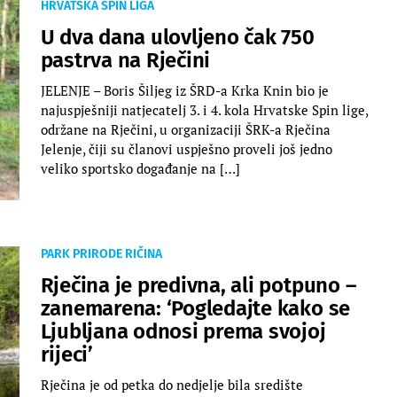
HRVATSKA SPIN LIGA
U dva dana ulovljeno čak 750
pastrva na Rječini
JELENJE – Boris Šiljeg iz ŠRD-a Krka Knin bio je
najuspješniji natjecatelj 3. i 4. kola Hrvatske Spin lige,
održane na Rječini, u organizaciji ŠRK-a Rječina
Jelenje, čiji su članovi uspješno proveli još jedno
veliko sportsko događanje na […]
PARK PRIRODE RIČINA
Rječina je predivna, ali potpuno –
zanemarena: ‘Pogledajte kako se
Ljubljana odnosi prema svojoj
rijeci’
Rječina je od petka do nedjelje bila središte