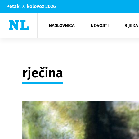
Petak, 7. kolovoz 2026
NASLOVNICA
NOVOSTI
RIJEKA
Rijeka
Kultura
Opatija
Hrvatsk
Moda
NK Rije
Sh
rječina