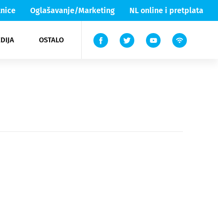
nice
Oglašavanje/Marketing
NL online i pretplata
DIJA
OSTALO
ar
ortovi
 List TV
entari
elgood
Lika & Senj