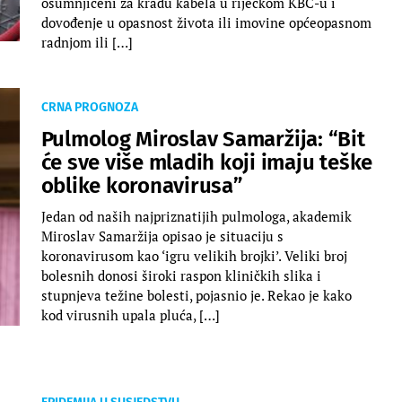
osumnjičeni za krađu kabela u riječkom KBC-u i
dovođenje u opasnost života ili imovine općeopasnom
radnjom ili […]
CRNA PROGNOZA
Pulmolog Miroslav Samaržija: “Bit
će sve više mladih koji imaju teške
oblike koronavirusa”
Jedan od naših najpriznatijih pulmologa, akademik
Miroslav Samaržija opisao je situaciju s
koronavirusom kao ‘igru velikih brojki’. Veliki broj
bolesnih donosi široki raspon kliničkih slika i
stupnjeva težine bolesti, pojasnio je. Rekao je kako
kod virusnih upala pluća, […]