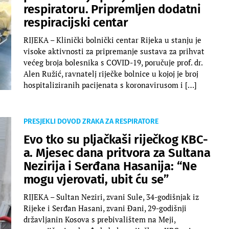
respiratoru. Pripremljen dodatni
respiracijski centar
RIJEKA – Klinički bolnički centar Rijeka u stanju je
visoke aktivnosti za pripremanje sustava za prihvat
većeg broja bolesnika s COVID-19, poručuje prof. dr.
Alen Ružić, ravnatelj riječke bolnice u kojoj je broj
hospitaliziranih pacijenata s koronavirusom i […]
PRESJEKLI DOVOD ZRAKA ZA RESPIRATORE
Evo tko su pljačkaši riječkog KBC-
a. Mjesec dana pritvora za Sultana
Nezirija i Serđana Hasanija: “Ne
mogu vjerovati, ubit ću se”
RIJEKA – Sultan Neziri, zvani Sule, 34-godišnjak iz
Rijeke i Serđan Hasani, zvani Đani, 29-godišnji
državljanin Kosova s prebivalištem na Meji,