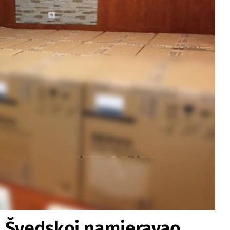
u Švedskoj namjeravao