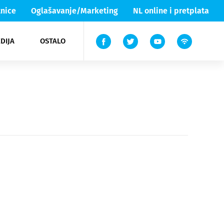
nice
Oglašavanje/Marketing
NL online i pretplata
DIJA
OSTALO
ar
ortovi
 List TV
entari
elgood
Lika & Senj