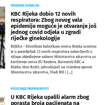
VRIJEDNA DONACIJA
KBC Rijeka dobio 12 novih
respiratora: Zbog novog vala
epidemije moguće je otvaranje još
jednog covid odjela u zgradi
riječke ginekologije
RIJEKA – Kliničkom bolničkom centru Rijeka uručeno
je u ponedjeljak 12 novih respiratora nabavljenih u
sklopu objedinjene nabave Ministarstva zdravstva uz
korištenje novca EU fondova. Ravnatelj KBC-a
Rijeka Alen Ružić, zahvaljujući na vrijednoj opremi
Ministarstvu zdravstva, Vladi RH i […]
PODIZANJE PRIPRAVNOSTI
U KBC Rijeka upalili alarm zbog
porasta broja pacijenata na