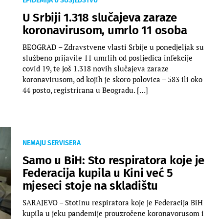
EPIDEMIJA U SUSJEDSTVU
U Srbiji 1.318 slučajeva zaraze
koronavirusom, umrlo 11 osoba
BEOGRAD – Zdravstvene vlasti Srbije u ponedjeljak su
službeno prijavile 11 umrlih od posljedica infekcije
covid 19, te još 1.318 novih slučajeva zaraze
koronavirusom, od kojih je skoro polovica – 583 ili oko
44 posto, registrirana u Beogradu. […]
NEMAJU SERVISERA
Samo u BiH: Sto respiratora koje je
Federacija kupila u Kini već 5
mjeseci stoje na skladištu
SARAJEVO – Stotinu respiratora koje je Federacija BiH
kupila u jeku pandemije prouzročene koronavorusom i