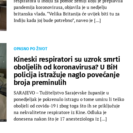
respiratora u Indiju za pomoć zemlji koju je preplavila
pandemija koronovirusa, objavila je u nedjelju
britanska vlada. “Velika Britanija će uvijek biti tu za
Indiju kada joj bude potrebno”, naveo je […]
OPASNO PO ŽIVOT
Kineski respiratori su uzrok smrti
oboljelih od koronavirusa? U BiH
policija istražuje naglo povećanje
broja preminulih
SARAJEVO – Tužiteljstvo Sarajevske županije u
ponedjeljak je pokrenulo istragu o tome umiru li teško
oboljeli od covida-19 i zbog toga što ih se priključuje
na nekvalitetne respiratore iz Kine. Odluka je
donesena nakon što je 17 anesteziologa iz […]